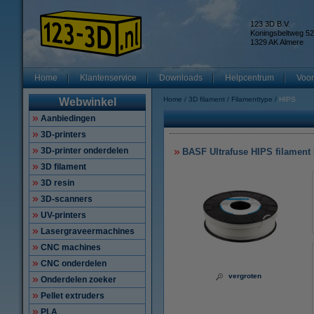
123 3D B.V.
Koningsbeltweg 52
1329 AK Almere
Home
Klantenservice
Downloads
Helpcentrum
Voor
Home
3D filament
Filamenttype
HIPS
Webwinkel
Aanbiedingen
3D-printers
3D-printer onderdelen
BASF Ultrafuse HIPS filament 
3D filament
3D resin
3D-scanners
UV-printers
Lasergraveermachines
CNC machines
CNC onderdelen
vergroten
Onderdelen zoeker
Pellet extruders
PLA