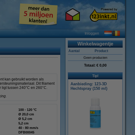
Inloggen
Winkelwagentje
Aantal
Product
Geen producten
Totaal:
€ 0,00
Tip!
ent kan gebruikt worden als
rsteuningsmateriaal. Dit filament
Aanbieding: 123-3D
r ligt tussen 240°C en 260°C.
Hechtspray (150 ml)
ing.
100 - 120 °C
Ø 20,0 cm
Ø 5,2 cm
5,2 cm
40 - 80 mm/s
DFB00045