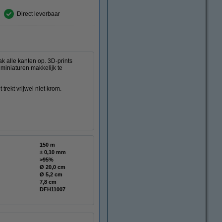
Direct leverbaar
ak alle kanten op. 3D-prints
 miniaturen makkelijk te
 trekt vrijwel niet krom.
150 m
± 0,10 mm
>95%
Ø 20,0 cm
Ø 5,2 cm
7,8 cm
DFH11007