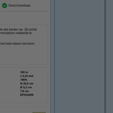
Direct leverbaar
ak alle kanten op. 3D-prints
 miniaturen makkelijk te
et trekt vrijwel niet krom.
150 m
± 0,10 mm
>95%
Ø 20,0 cm
Ø 5,2 cm
7,8 cm
DFH11009