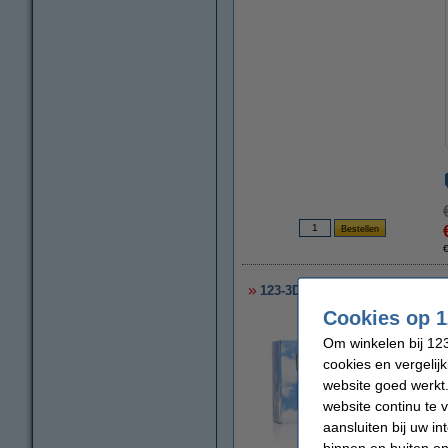
123-3D Filament neutraal 2,85
Cookies op 1
Om winkelen bij 123
cookies en vergelij
website goed werkt.
website continu te 
aansluiten bij uw i
binnen en buiten on