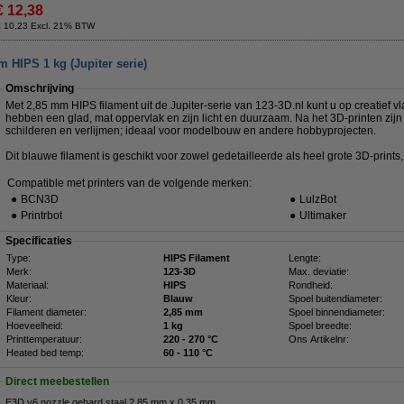
€ 12,38
€ 10,23 Excl. 21% BTW
 HIPS 1 kg (Jupiter serie)
Omschrijving
Met 2,85 mm HIPS filament uit de Jupiter-serie van 123-3D.nl kunt u op creatief vl
hebben een glad, mat oppervlak en zijn licht en duurzaam. Na het 3D-printen zijn
schilderen en verlijmen; ideaal voor modelbouw en andere hobbyprojecten.
Dit blauwe filament is geschikt voor zowel gedetailleerde als heel grote 3D-prints, h
Compatible met printers van de volgende merken:
●
BCN3D
●
LulzBot
●
Printrbot
●
Ultimaker
Specificaties
Type:
HIPS Filament
Lengte:
Merk:
123-3D
Max. deviatie:
Materiaal:
HIPS
Rondheid:
Kleur:
Blauw
Spoel buitendiameter:
Filament diameter:
2,85 mm
Spoel binnendiameter:
Hoeveelheid:
1 kg
Spoel breedte:
Printtemperatuur:
220 - 270 °C
Ons Artikelnr:
Heated bed temp:
60 - 110 °C
Direct meebestellen
E3D v6 nozzle gehard staal 2,85 mm x 0,35 mm