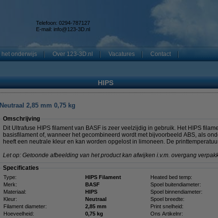
Telefoon: 0294-787127
E-mail:
info@123-3D.nl
 het onderwijs
Over 123-3D.nl
Vacatures
Contact
HIPS
Neutraal 2,85 mm 0,75 kg
Omschrijving
Dit Ultrafuse HIPS filament van BASF is zeer veelzijdig in gebruik. Het HIPS filam
basisfilament of, wanneer het gecombineerd wordt met bijvoorbeeld ABS, als onde
heeft een neutrale kleur en kan worden opgelost in limoneen. De printtemperatuu
Let op: Getoonde afbeelding van het product kan afwijken i.v.m. overgang verpakk
Specificaties
Type:
HIPS Filament
Heated bed temp:
Merk:
BASF
Spoel buitendiameter:
Materiaal:
HIPS
Spoel binnendiameter:
Kleur:
Neutraal
Spoel breedte:
Filament diameter:
2,85 mm
Print snelheid:
Hoeveelheid:
0,75 kg
Ons Artikelnr: