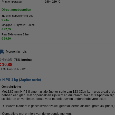
Printtemperatuur:
240 - 260 °C
Direct meebestellen
3D print nabewerking set
€ 9,50
Magigoo 3D lijmstift 120 ml
€ 47,85
Real D-limonene 1 liter
€ 39,50
Morgen in huis
€ 43,50
75% korting:
€ 10,88
€ 8,99 Excl. 21% BTW
 HIPS 1 kg (Jupiter serie)
Omschrijving
Met 2,85 mm HIPS filament uit de Jupiter-serie van 123-3D.nl kunt u op creatief vl
hebben een glad, mat oppervlak en zijn licht en duurzaam. Na het 3D-printen zijn
schilderen en verlijmen; ideaal voor modelbouw en andere hobbyprojecten.
Dit zwarte filament is geschikt voor zowel gedetailleerde als heel grote 3D-prints, h
Compatible met printers van de volgende merken: