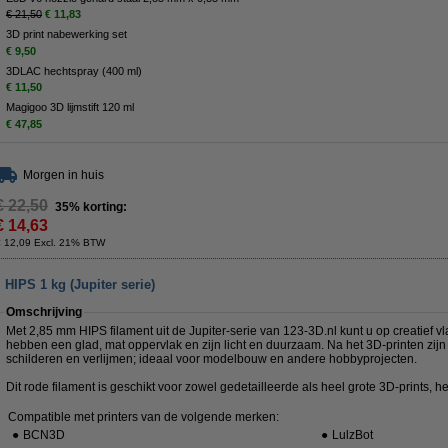
€ 21,50
€ 11,83
3D print nabewerking set
€ 9,50
3DLAC hechtspray (400 ml)
€ 11,50
Magigoo 3D lijmstift 120 ml
€ 47,85
Morgen in huis
€ 22,50
35% korting:
€ 14,63
€ 12,09 Excl. 21% BTW
HIPS 1 kg (Jupiter serie)
Omschrijving
Met 2,85 mm HIPS filament uit de Jupiter-serie van 123-3D.nl kunt u op creatief vl
hebben een glad, mat oppervlak en zijn licht en duurzaam. Na het 3D-printen zijn
schilderen en verlijmen; ideaal voor modelbouw en andere hobbyprojecten.
Dit rode filament is geschikt voor zowel gedetailleerde als heel grote 3D-prints, het
Compatible met printers van de volgende merken:
●
BCN3D
●
LulzBot