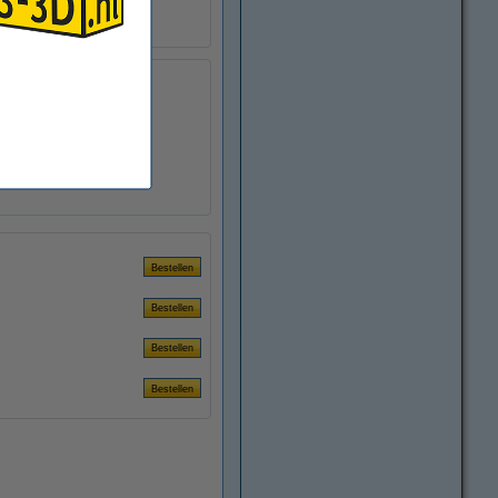
150 m
± 0,10 mm
>95%
Ø 20,0 cm
Ø 5,2 cm
7,8 cm
DFH11008