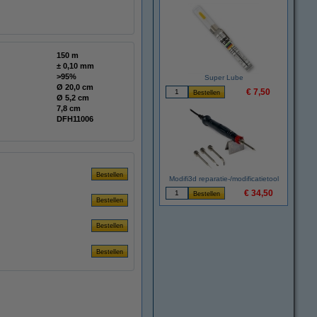
150 m
± 0,10 mm
>95%
Super Lube
Ø 20,0 cm
€ 7,50
Ø 5,2 cm
7,8 cm
DFH11006
Modifi3d reparatie-/modificatietool
€ 34,50