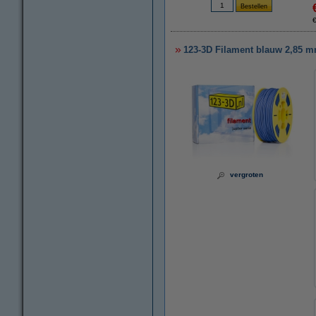
123-3D Filament blauw 2,85 mm
vergroten