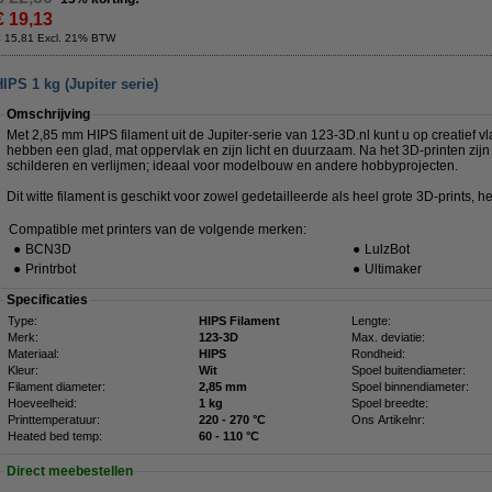
€ 19,13
€ 15,81 Excl. 21% BTW
PS 1 kg (Jupiter serie)
Omschrijving
Met 2,85 mm HIPS filament uit de Jupiter-serie van 123-3D.nl kunt u op creatief vl
hebben een glad, mat oppervlak en zijn licht en duurzaam. Na het 3D-printen zijn
schilderen en verlijmen; ideaal voor modelbouw en andere hobbyprojecten.
Dit witte filament is geschikt voor zowel gedetailleerde als heel grote 3D-prints, het
Compatible met printers van de volgende merken:
●
BCN3D
●
LulzBot
●
Printrbot
●
Ultimaker
Specificaties
Type:
HIPS Filament
Lengte:
Merk:
123-3D
Max. deviatie:
Materiaal:
HIPS
Rondheid:
Kleur:
Wit
Spoel buitendiameter:
Filament diameter:
2,85 mm
Spoel binnendiameter:
Hoeveelheid:
1 kg
Spoel breedte:
Printtemperatuur:
220 - 270 °C
Ons Artikelnr:
Heated bed temp:
60 - 110 °C
Direct meebestellen