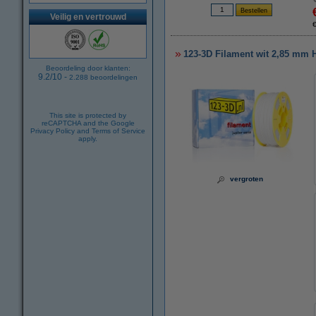
Veilig en vertrouwd
123-3D Filament wit 2,85 mm HI
Beoordeling door klanten:
9.2
/
10
-
2.288
beoordelingen
This site is protected by
reCAPTCHA and the Google
Privacy Policy
and
Terms of Service
apply.
vergroten