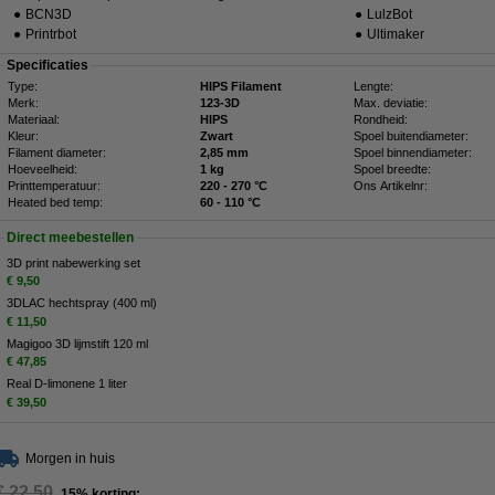
●
BCN3D
●
LulzBot
●
Printrbot
●
Ultimaker
Specificaties
Type:
HIPS Filament
Lengte:
Merk:
123-3D
Max. deviatie:
Materiaal:
HIPS
Rondheid:
Kleur:
Zwart
Spoel buitendiameter:
Filament diameter:
2,85 mm
Spoel binnendiameter:
Hoeveelheid:
1 kg
Spoel breedte:
Printtemperatuur:
220 - 270 °C
Ons Artikelnr:
Heated bed temp:
60 - 110 °C
Direct meebestellen
3D print nabewerking set
€ 9,50
3DLAC hechtspray (400 ml)
€ 11,50
Magigoo 3D lijmstift 120 ml
€ 47,85
Real D-limonene 1 liter
€ 39,50
Morgen in huis
€ 22,50
15% korting: