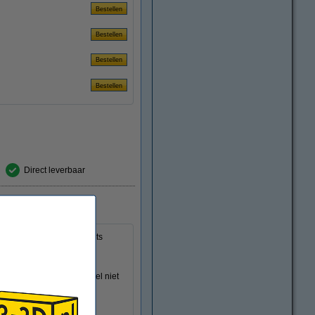
Direct leverbaar
ak alle kanten op. 3D-prints
 miniaturen makkelijk te
3D-prints, het trekt vrijwel niet