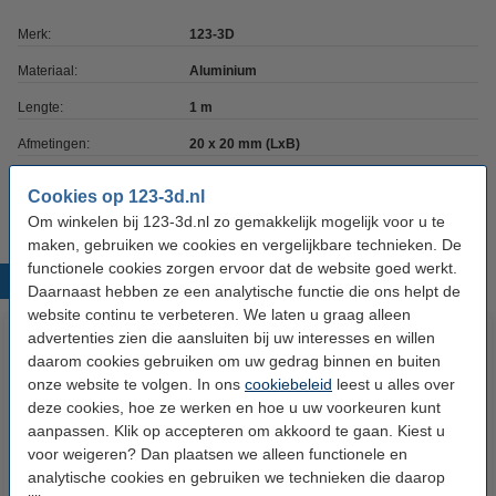
Merk:
123-3D
Materiaal:
Aluminium
Lengte:
1 m
Afmetingen:
20 x 20 mm (LxB)
Ons Artikelnr:
DFC00010
Cookies op 123-3d.nl
Om winkelen bij 123-3d.nl zo gemakkelijk mogelijk voor u te
maken, gebruiken we cookies en vergelijkbare technieken. De
functionele cookies zorgen ervoor dat de website goed werkt.
Populaire producten
Daarnaast hebben ze een analytische functie die ons helpt de
website continu te verbeteren. We laten u graag alleen
advertenties zien die aansluiten bij uw interesses en willen
daarom cookies gebruiken om uw gedrag binnen en buiten
onze website te volgen. In ons
cookiebeleid
leest u alles over
deze cookies, hoe ze werken en hoe u uw voorkeuren kunt
aanpassen. Klik op accepteren om akkoord te gaan. Kiest u
voor weigeren? Dan plaatsen we alleen functionele en
analytische cookies en gebruiken we technieken die daarop
Aluminium hoekverbinding 2020
Aluminium hoekverbinding