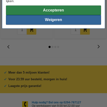
lijken.
inclusief bevestigingsmateriaal
groot 2020 inclusief
(123-3D huismerk)
bevestigingsmateriaal (123-3D
Accepteren
huismerk)
€ 3,00
€ 4,25
Incl. 21% BTW
Incl. 21% BTW
Weigeren
Meer dan 5 miljoen klanten!
Voor 23.59 uur besteld, morgen in huis!
Laagste prijs garantie!
Hulp nodig? Bel ons op 0294-787127
Op werkdagen van 9.00 tot 22.00 uur