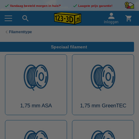
Vandaag besteld morgen in huis!*
Laagste prijs garantie!
Inloggen
Filamenttype
Speciaal filament
1,75 mm ASA
1,75 mm GreenTEC