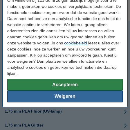
Om winkelen bij 123-3d.nl zo gemakkelijk mogelijk voor u te
2,85 mm HIPS
2,85 mm Technisch
maken, gebruiken we cookies en vergelijkbare technieken. De
functionele cookies zorgen ervoor dat de website goed werkt.
Daarnaast hebben ze een analytische functie die ons helpt de
website continu te verbeteren. We laten u graag alleen
1,75 mm ASA
advertenties zien die aansluiten bij uw interesses en willen
daarom cookies gebruiken om uw gedrag binnen en buiten
1,75 mm GreenTEC
onze website te volgen. In ons
cookiebeleid
leest u alles over
deze cookies, hoe ze werken en hoe u uw voorkeuren kunt
aanpassen. Klik op accepteren om akkoord te gaan. Kiest u
1,75 mm HIPS
voor weigeren? Dan plaatsen we alleen functionele en
analytische cookies en gebruiken we technieken die daarop
1,75 mm PEEK
lijken.
1,75 mm PEI
Accepteren
Weigeren
1,75 mm PETG carbon
1,75 mm PLA Fluor (UV-lamp)
1,75 mm PLA Glitter