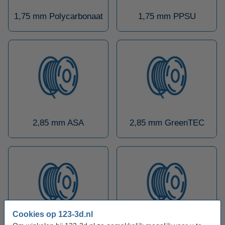
1,75 mm Polycarbonaat
1,75 mm PPSU
2,85 mm ASA
2,85 mm GreenTEC
Cookies op 123-3d.nl