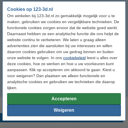
Glasplaten
Cookies op 123-3d.nl
Om winkelen bij 123-3d.nl zo gemakkelijk mogelijk voor u te
BuildTak
maken, gebruiken we cookies en vergelijkbare technieken. De
functionele cookies zorgen ervoor dat de website goed werkt.
Daarnaast hebben ze een analytische functie die ons helpt de
PC Sheets
website continu te verbeteren. We laten u graag alleen
advertenties zien die aansluiten bij uw interesses en willen
FEP Films
daarom cookies gebruiken om uw gedrag binnen en buiten
onze website te volgen. In ons
cookiebeleid
leest u alles over
SLA Bouwplaten
deze cookies, hoe ze werken en hoe u uw voorkeuren kunt
aanpassen. Klik op accepteren om akkoord te gaan. Kiest u
voor weigeren? Dan plaatsen we alleen functionele en
Toebehoren
analytische cookies en gebruiken we technieken die daarop
lijken.
Resin Tanks
Accepteren
Weigeren
Populaire producten