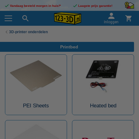
Vandaag besteld morgen in huis!*
Laagste prijs garantie!
Inloggen
3D-printer onderdelen
Printbed
PEI Sheets
Heated bed