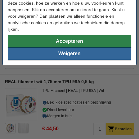
deze cookies, hoe ze werken en hoe u uw voorkeuren kunt
€ 42,50
€ 40,38
aanpassen. Klik op accepteren om akkoord te gaan. Kiest u
voor weigeren? Dan plaatsen we alleen functionele en
Direct meebestellen
analytische cookies en gebruiken we technieken die daarop
3D print nabewerking set
lijken.
€ 9,50
Accepteren
3DLAC hechtspray (400 ml)
€ 11,50
Weigeren
Magigoo Pro Flex lijmstift voor flexibel filament 50 ml
€ 23,85
REAL filament wit 1,75 mm TPU 98A 0,5 kg
TPU Filament
REAL
TPU 98A
Wit
Bekijk de specificaties en beschrijving
Direct leverbaar
Morgen in huis
€ 44,50
Bestellen