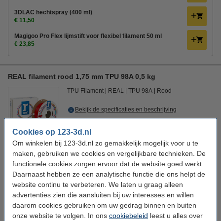
3DLAC hechtspray (400 ml)
€ 11,50
Magigoo Pro Flex lijmstift voor flexibel filament 50 ml
€ 23,85
REAL filament rood 1,75 mm TPU 98A 0,5 kg
TPU Filament
REAL
TPU 98A
Rood
Bekijk de specificaties en beschrijving
Direct leverbaar
Cookies op 123-3d.nl
Morgen in huis
Om winkelen bij 123-3d.nl zo gemakkelijk mogelijk voor u te
€ 44,50
Bestellen
maken, gebruiken we cookies en vergelijkbare technieken. De
functionele cookies zorgen ervoor dat de website goed werkt.
Daarnaast hebben ze een analytische functie die ons helpt de
website continu te verbeteren. We laten u graag alleen
Bespaar met het huismerk
advertenties zien die aansluiten bij uw interesses en willen
Overweeg ons huismerk en geniet van dezelfde topkwaliteit voor een
daarom cookies gebruiken om uw gedrag binnen en buiten
lagere prijs, zodat je meer kunt printen voor minder.
onze website te volgen. In ons
cookiebeleid
leest u alles over
123-3D Filament TPU 98A Rood 1,75 mm 0,5 kg