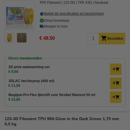
TPE Filament
123-3D
TPE 43D
Neutraal
Bekijk de specificaties en beschrijving
Direct leverbaar
Morgen in huis
€ 48,50
Bestellen
Direct meebestellen
3D print nabewerking set
€ 9,50
3DLAC hechtspray (400 ml)
€ 11,50
Magigoo Pro Flex lijmstift voor flexibel filament 50 ml
€ 23,85
123-3D Filament TPU 98A Glow in the Dark Groen 1,75 mm
0,5 kg