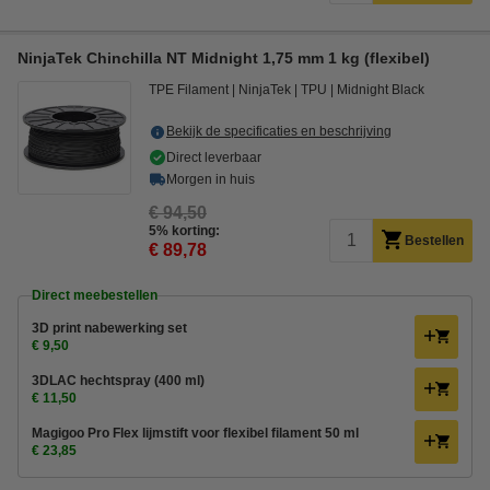
NinjaTek Chinchilla NT Midnight 1,75 mm 1 kg (flexibel)
TPE Filament
NinjaTek
TPU
Midnight Black
Bekijk de specificaties en beschrijving
Direct leverbaar
Morgen in huis
€ 94,50
5% korting:
Bestellen
€ 89,78
Direct meebestellen
3D print nabewerking set
€ 9,50
3DLAC hechtspray (400 ml)
€ 11,50
Magigoo Pro Flex lijmstift voor flexibel filament 50 ml
€ 23,85