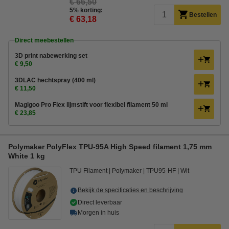
€ 66,50
5% korting:
Bestellen
€ 63,18
Direct meebestellen
3D print nabewerking set
€ 9,50
3DLAC hechtspray (400 ml)
€ 11,50
Magigoo Pro Flex lijmstift voor flexibel filament 50 ml
€ 23,85
Polymaker PolyFlex TPU-95A High Speed filament 1,75 mm
White 1 kg
TPU Filament
Polymaker
TPU95-HF
Wit
Bekijk de specificaties en beschrijving
Direct leverbaar
Morgen in huis