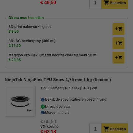
€ 49,50
Bestellen
Direct mee bestellen
3D print nabewerking set
€ 9,50
3DLAC hechtspray (400 ml)
€ 11,50
Magigoo Pro Flex lijmstift voor flexibel filament 50 ml
€ 23,85
NinjaTek NinjaFlex TPU Snow 1,75 mm 1 kg (flexibel)
TPU Filament
NinjaTek
TPU
Wit
Bekijk de specificaties en beschrijving
Direct leverbaar
Morgen in huis
€ 66,50
5% korting:
Bestellen
€ 63,18