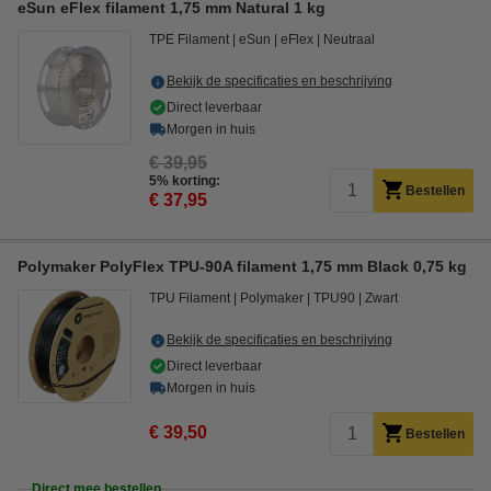
eSun eFlex filament 1,75 mm Natural 1 kg
TPE Filament
eSun
eFlex
Neutraal
Bekijk de specificaties en beschrijving
Direct leverbaar
Morgen in huis
€ 39,95
5% korting:
Bestellen
€ 37,95
Polymaker PolyFlex TPU-90A filament 1,75 mm Black 0,75 kg
TPU Filament
Polymaker
TPU90
Zwart
Bekijk de specificaties en beschrijving
Direct leverbaar
Morgen in huis
€ 39,50
Bestellen
Direct mee bestellen