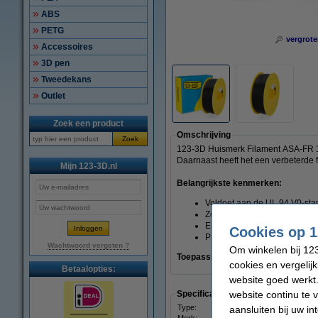
ABS
PETG
vergrote
Accessoires
3D pen
Tweedekans
Outlet
Zoek een product
Omschrijving
Zoek
123-3D Huismerk Filament ASA-FR 1,
Daarnaast heeft het een verbeterde f
Mijn 123-3D.nl
Belangrijkste kenmerken:
Voldoet aan de UL 94 V0-st
Zelfdovend en UV-resistent
Eenvoudig te printen en uits
Cookies op 1
Prints kunnen buiten gebruik
Wachtwoord vergeten ?
Om winkelen bij 123
Toepassingen:
ideaal voor het make
cookies en vergelij
Betaalopties:
website goed werkt.
website continu te 
Specificaties
Type:
aansluiten bij uw i