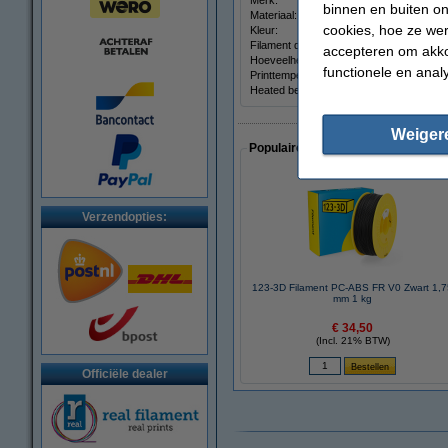
Merk:
binnen en buiten on
Materiaal:
cookies, hoe ze we
Kleur:
Filament diameter:
accepteren om akko
Hoeveelheid:
functionele en anal
Printtemperatuur:
Heated bed temp:
Weiger
Populaire artikelen van klanten die
Verzendopties:
123-3D Filament PC-ABS FR V0 Zwart 1,
mm 1 kg
€ 34,50
(Incl. 21% BTW)
Officiële dealer