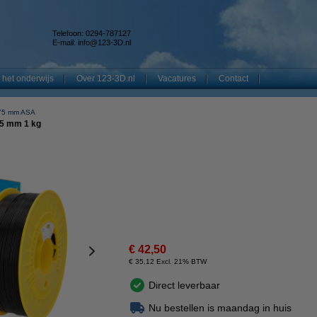
Telefoon: 0294-787127
E-mail:
info@123-3D.nl
 het onderwijs
Over 123-3D.nl
Vacatures
Contact
75 mm ASA
75 mm 1 kg
€ 42,50
€ 35,12 Excl. 21% BTW
Direct leverbaar
Nu bestellen is maandag in huis