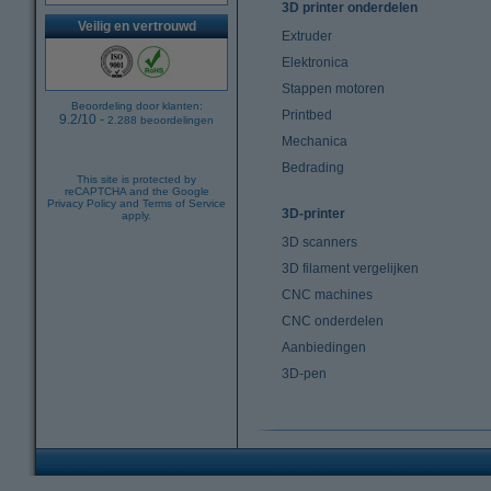
3D printer onderdelen
Veilig en vertrouwd
Extruder
Elektronica
Stappen motoren
Beoordeling door klanten:
Printbed
9.2
/
10
-
2.288
beoordelingen
Mechanica
Bedrading
This site is protected by
reCAPTCHA and the Google
Privacy Policy
and
Terms of Service
3D-printer
apply.
3D scanners
3D filament vergelijken
CNC machines
CNC onderdelen
Aanbiedingen
3D-pen