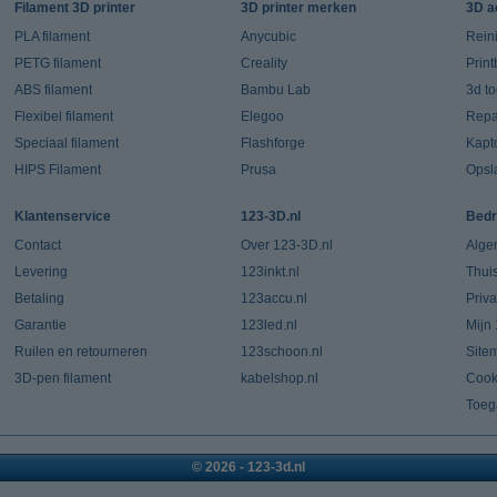
Filament 3D printer
3D printer merken
3D a
PLA filament
Anycubic
Rein
PETG filament
Creality
Prin
ABS filament
Bambu Lab
3d t
Flexibel filament
Elegoo
Repar
Speciaal filament
Flashforge
Kapt
HIPS Filament
Prusa
Opsl
Klantenservice
123-3D.nl
Bedr
Contact
Over 123-3D.nl
Alge
Levering
123inkt.nl
Thui
Betaling
123accu.nl
Priv
Garantie
123led.nl
Mijn
Ruilen en retourneren
123schoon.nl
Site
3D-pen filament
kabelshop.nl
Cook
Toeg
© 2026 - 123-3d.nl