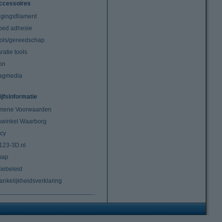
ccessoires
igingsfilament
tbed adhesie
ools/gereedschap
atie tools
on
agmedia
ijfsinformatie
mene Voorwaarden
swinkel Waarborg
acy
 123-3D.nl
map
iebeleid
ankelijkheidsverklaring