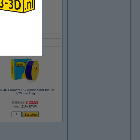
>95%
1,24 g/cm³
Ø 20,0 cm
Ø 5,2 cm
6,8 cm
± 216 gram
DHM00212
3-3D Filament PC Transparant Blauw
1,75 mm 1 kg
€ 39,50
€ 33,58
(Incl. 21% BTW)