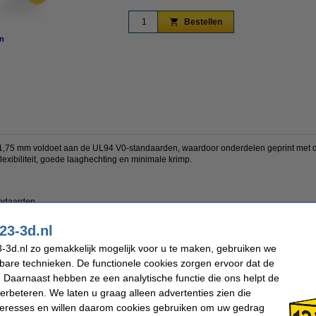
Bestellen
n
vergroten
75 mm voldoet aan de UL94 V0-standaarden, waardoor onderdelen geprint met dit 
lexibiliteit, goede laaghechting en minimale krimp.
andaarden
tekende laaghechting
23-3d.nl
t worden
-3d.nl zo gemakkelijk mogelijk voor u te maken, gebruiken we
n van prototypes en onderdelen die hoge duurzaamheid moeten hebben en vuurvei
kbare technieken. De functionele cookies zorgen ervoor dat de
 Daarnaast hebben ze een analytische functie die ons helpt de
verbeteren. We laten u graag alleen advertenties zien die
nteresses en willen daarom cookies gebruiken om uw gedrag
ASA Filament
Max. deviatie: