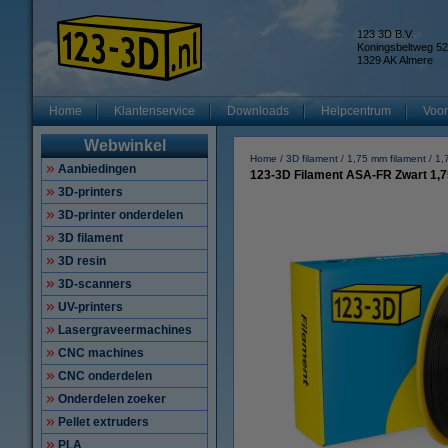
123 3D B.V.
Koningsbeltweg 52
1329 AK Almere
Home
Klantenservice
Downloads
Helpcentrum
Voor
Webwinkel
Home
3D filament
1,75 mm filament
1,
Aanbiedingen
123-3D Filament ASA-FR Zwart 1,
3D-printers
3D-printer onderdelen
3D filament
3D resin
3D-scanners
UV-printers
Lasergraveermachines
CNC machines
CNC onderdelen
Onderdelen zoeker
Pellet extruders
PLA