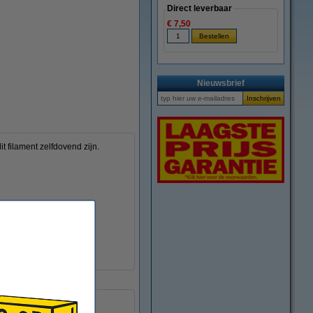
Direct leverbaar
€ 7,50
Nieuwsbrief
filament zelfdovend zijn.
lig moeten zijn.
± 0,05 mm