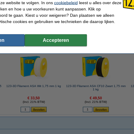
123-3D
Rondheid:
ze website te volgen. In ons
cookiebeleid
leest u alles over deze
ASA-FR
Dichtheid:
rken en hoe u uw voorkeuren kunt aanpassen. Klik op
Zwart
Spoel buitendiameter:
1,75 mm
Spoel binnendiameter:
ord te gaan. Kiest u voor weigeren? Dan plaatsen we alleen
1 kg
Spoel breedte:
ytische cookies en gebruiken we technieken die daarop lijken.
220 - 265 °C
Gewicht lege spoel:
40 - 75 °C
Ons Artikelnr:
en
Accepteren
 dit artikel ook besteld hebben
75
123-3D Filament ASA Wit 1,75 mm 1 kg
123-3D Filament ASA CF10 Zwart 1,75 mm
12
1 kg
€ 33,50
€ 49,50
(Incl. 21% BTW)
(Incl. 21% BTW)