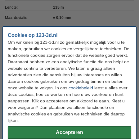
Lengte:
135 m
Max. deviatie:
± 0,10 mm
Rondheid:
>95%
Cookies op 123-3d.nl
Spoel buitendiameter:
Ø 20,0 cm
Om winkelen bij 123-3d.nl zo gemakkelijk mogelijk voor u te
Spoel binnendiameter:
maken, gebruiken we cookies en vergelijkbare technieken. De
Ø 5,2 cm
functionele cookies zorgen ervoor dat de website goed werkt.
Spoel breedte:
7,8 cm
Daarnaast hebben ze een analytische functie die ons helpt de
website continu te verbeteren. We laten u graag alleen
Ons Artikelnr:
DFA11024
advertenties zien die aansluiten bij uw interesses en willen
daarom cookies gebruiken om uw gedrag binnen en buiten
Direct meebestellen
onze website te volgen. In ons
cookiebeleid
leest u alles over
deze cookies, hoe ze werken en hoe u uw voorkeuren kunt
3D print nabewerking set
aanpassen. Klik op accepteren om akkoord te gaan. Kiest u
€ 9,50
voor weigeren? Dan plaatsen we alleen functionele en
analytische cookies en gebruiken we technieken die daarop
lijken.
3DLAC hechtspray (400 ml)
€ 11,50
Accepteren