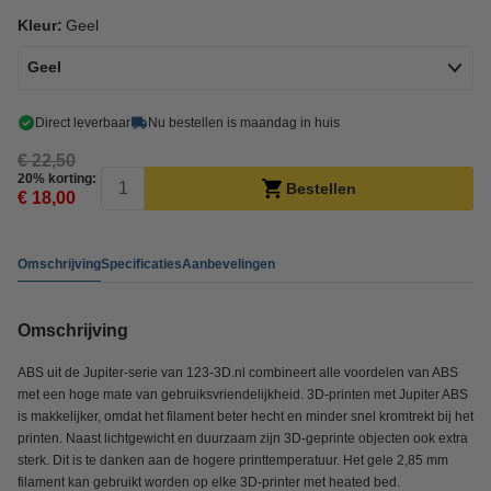
Kleur:
Geel
Geel
Direct leverbaar
Nu bestellen is maandag in huis
€ 22,50
20% korting:
Bestellen
€ 18,00
Omschrijving
Specificaties
Aanbevelingen
Omschrijving
ABS uit de Jupiter-serie van 123-3D.nl combineert alle voordelen van ABS
met een hoge mate van gebruiksvriendelijkheid. 3D-printen met Jupiter ABS
is makkelijker, omdat het filament beter hecht en minder snel kromtrekt bij het
printen. Naast lichtgewicht en duurzaam zijn 3D-geprinte objecten ook extra
sterk. Dit is te danken aan de hogere printtemperatuur. Het gele 2,85 mm
filament kan gebruikt worden op elke 3D-printer met heated bed.