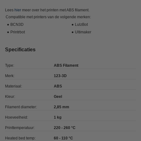
Lees
hier
meer over het printen met ABS filament.
Compatible met printers van de volgende merken:
●
BCN3D
●
LulzBot
●
Printrbot
●
Ultimaker
Specificaties
Type:
ABS Filament
Merk:
123-3D
Materiaal:
ABS
Kleur:
Geel
Filament diameter:
2,85 mm
Hoeveelheid:
1 kg
Printtemperatuur:
220 - 260 °C
Heated bed temp:
60 - 110 °C