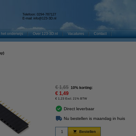
Telefoon: 0294-787127
E-mail:
info@123-3D.nl
 het onderwijs
Over 123-3D.nl
Vacatures
Contact
ay)
€ 1,65
10% korting:
€ 1,49
€ 1,23 Excl. 21% BTW
Direct leverbaar
Nu bestellen is maandag in huis
Bestellen