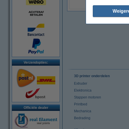
Weiger
Verzendopties:
3D printer onderdelen
Extruder
Elektronica
Stappen motoren
Printbed
Officiële dealer
Mechanica
Bedrading