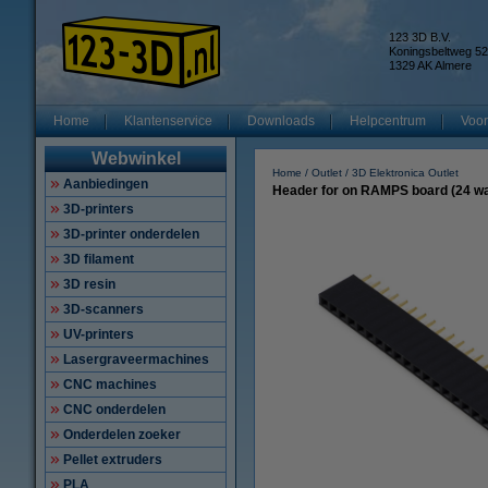
123 3D B.V.
Koningsbeltweg 52
1329 AK Almere
Home
Klantenservice
Downloads
Helpcentrum
Voor
Webwinkel
Home
Outlet
3D Elektronica Outlet
Aanbiedingen
Header for on RAMPS board (24 w
3D-printers
3D-printer onderdelen
3D filament
3D resin
3D-scanners
UV-printers
Lasergraveermachines
CNC machines
CNC onderdelen
Onderdelen zoeker
Pellet extruders
PLA