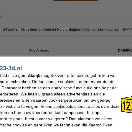
n
t 24 pinnen. Hij is geschikt voor de Pololu stappenmotor aansturing op een RAMP
Ons Artikelnr:
DAR001
23-3d.nl
 dit artikel ook besteld hebben
-3d.nl zo gemakkelijk mogelijk voor u te maken, gebruiken we
kbare technieken. De functionele cookies zorgen ervoor dat de
 Daarnaast hebben ze een analytische functie die ons helpt de
verbeteren. We laten u graag alleen advertenties zien die
nteresses en willen daarom cookies gebruiken om uw gedrag
ze website te volgen. In ons
cookiebeleid
leest u alles over deze
rken en hoe u uw voorkeuren kunt aanpassen. Klik op
k
GT2 timing belt | 6 mm | gesloten | 188 mm
Epoxy FR-4 Printplaat enkelzijdig eilanden
Ste
7 x 9 cm
ord te gaan. Kiest u voor weigeren? Dan plaatsen we alleen
ytische cookies en gebruiken we technieken die daarop lijken.
€ 3,50
€ 1,30
€ 1,17
(Incl. 21% BTW)
(Incl. 21% BTW)