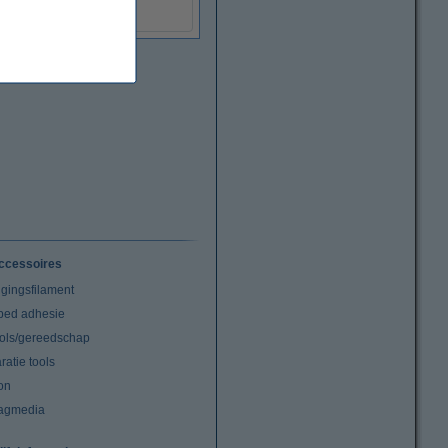
ccessoires
igingsfilament
tbed adhesie
ools/gereedschap
atie tools
on
agmedia