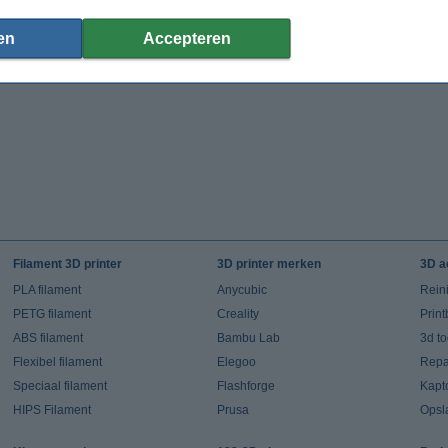
en
Accepteren
Filament 3D printer
3D printer merken
3D a
PLA filament
Anycubic
Rein
PETG filament
Creality
Prin
ABS filament
Bambu Lab
3d t
Flexibel filament
Elegoo
Repar
Speciaal filament
Flashforge
Kapt
HIPS Filament
Prusa
Opsl