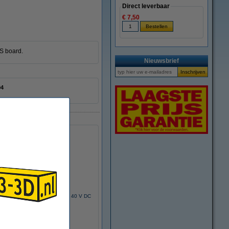
Direct leverbaar
€ 7,50
S board.
Nieuwsbrief
04
p down DC-DC converter 3,2 - 40 V DC
naar 1,25 - 35 V DC 2 A
€ 6,05
(Incl. 21% BTW)