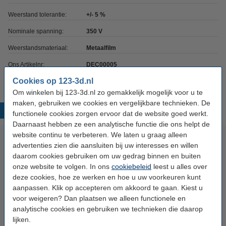
Weerstand tolerantie:
+/- 5 %
Nominale spanning:
350 V
Weerstandsmateriaal:
Metaalfilm
Ons Artikelnr:
DEC00005
Cookies op 123-3d.nl
Om winkelen bij 123-3d.nl zo gemakkelijk mogelijk voor u te
maken, gebruiken we cookies en vergelijkbare technieken. De
Populaire producten
functionele cookies zorgen ervoor dat de website goed werkt.
Daarnaast hebben ze een analytische functie die ons helpt de
website continu te verbeteren. We laten u graag alleen
advertenties zien die aansluiten bij uw interesses en willen
daarom cookies gebruiken om uw gedrag binnen en buiten
onze website te volgen. In ons
cookiebeleid
leest u alles over
deze cookies, hoe ze werken en hoe u uw voorkeuren kunt
aanpassen. Klik op accepteren om akkoord te gaan. Kiest u
voor weigeren? Dan plaatsen we alleen functionele en
Thermistor 100K
Led 3 mm groen
analytische cookies en gebruiken we technieken die daarop
voorgekrompen met connector
lijken.