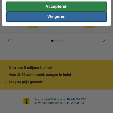
(1 meter)
Accepteren
€ 6,60
€ 0,30
€ 0,24
Incl. 21% BTW
Incl. 21% BTW
Weigeren
Meer dan 5 miljoen klanten!
Voor 23.59 uur besteld, morgen in huis!
Laagste prijs garantie!
Hulp nodig? Bel ons op 0294-787127
Op werkdagen van 9.00 tot 22.00 uur