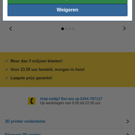
Weigeren
Meer dan 5 miljoen klanten!
Voor 23.59 uur besteld, morgen in huis!
Laagste prijs garantie!
Hulp nodig? Bel ons op 0294-787127
Op werkdagen van 9.00 tot 22.00 uur
3D printer onderdelen
Filament 3D printer