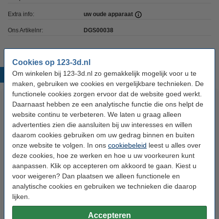
Extra info:
uw oude apparaat
Ons Artikelnr:
DGS00038
Cookies op 123-3d.nl
Om winkelen bij 123-3d.nl zo gemakkelijk mogelijk voor u te
Populaire producten
maken, gebruiken we cookies en vergelijkbare technieken. De
functionele cookies zorgen ervoor dat de website goed werkt.
Daarnaast hebben ze een analytische functie die ons helpt de
website continu te verbeteren. We laten u graag alleen
advertenties zien die aansluiten bij uw interesses en willen
daarom cookies gebruiken om uw gedrag binnen en buiten
onze website te volgen. In ons
cookiebeleid
leest u alles over
deze cookies, hoe ze werken en hoe u uw voorkeuren kunt
aanpassen. Klik op accepteren om akkoord te gaan. Kiest u
Reserve soldeerpunt 25W set
Derde Hand met Vergrootglas
voor weigeren? Dan plaatsen we alleen functionele en
analytische cookies en gebruiken we technieken die daarop
lijken.
€ 2,00
€ 7,50
Incl. 21% BTW
Incl. 21% BTW
Accepteren