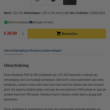
Merk:
123-3D
Afmetingen:
235 x 235 mm (LxB)
Ons Artikelnr:
DAR01383
Direct leverbaar
Morgen in huis
€ 28,50
Bestellen
Omschrijving
Specificaties
Aanbevelingen
Omschrijving
Deze flexibele PEO & PEI printplaat van 123-3D huismerk is ideaal als
vervanging voor uw huidige printplaat. Ook kunt u deze gebruiken als extra
printplaat, zodat u extra snel weer door kan met het maken van een nieuwe
print. De plaat is dubbelzijdig, met aan de ene kant een PEO-plaat en aan de
andere kant een PEI-plaat. Hierdoor kunt u kiezen welke kant u graag wilt
gebruiken.
Deze printplaat is magnetisch en kan dus eenvoudig gebruikt worden op