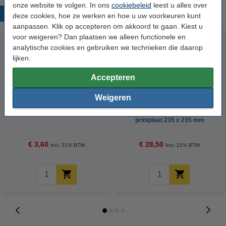
onze website te volgen. In ons
cookiebeleid
leest u alles over
Populaire producten
deze cookies, hoe ze werken en hoe u uw voorkeuren kunt
aanpassen. Klik op accepteren om akkoord te gaan. Kiest u
voor weigeren? Dan plaatsen we alleen functionele en
analytische cookies en gebruiken we technieken die daarop
lijken.
Accepteren
Weigeren
Hotend reinigingsborstel (koper)
123-3D flexibel PET & PEI
printplaat 235 x 235 mm
(Carbon look)
€ 3,60
€ 28,50
Incl. 21% BTW
Incl. 21% BTW