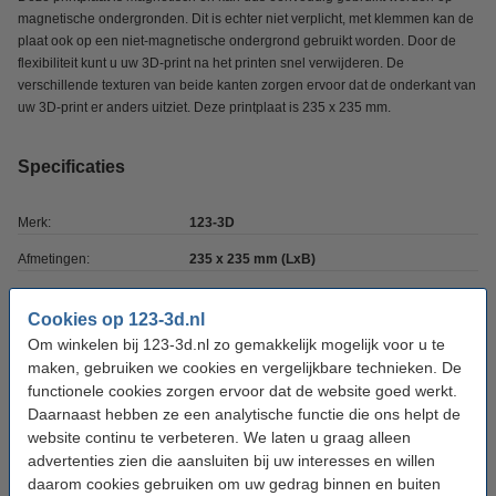
magnetische ondergronden. Dit is echter niet verplicht, met klemmen kan de
plaat ook op een niet-magnetische ondergrond gebruikt worden. Door de
flexibiliteit kunt u uw 3D-print na het printen snel verwijderen. De
verschillende texturen van beide kanten zorgen ervoor dat de onderkant van
uw 3D-print er anders uitziet. Deze printplaat is 235 x 235 mm.
Specificaties
Merk:
123-3D
Afmetingen:
235 x 235 mm (LxB)
Ons Artikelnr:
DAR01383
Cookies op 123-3d.nl
Om winkelen bij 123-3d.nl zo gemakkelijk mogelijk voor u te
Direct mee bestellen
maken, gebruiken we cookies en vergelijkbare technieken. De
functionele cookies zorgen ervoor dat de website goed werkt.
123inkt isoclean spray (250ml)
Daarnaast hebben ze een analytische functie die ons helpt de
€ 9,50
website continu te verbeteren. We laten u graag alleen
advertenties zien die aansluiten bij uw interesses en willen
daarom cookies gebruiken om uw gedrag binnen en buiten