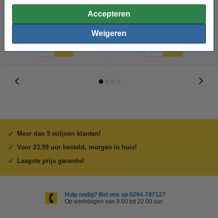
Accepteren
€ 14,50
€ 14,50
Incl. 21% BTW
Incl. 21% BTW
Weigeren
Meer dan 5 miljoen klanten!
Voor 23.59 uur besteld, morgen in huis!
Laagste prijs garantie!
Hulp nodig? Bel ons op 0294-787127
Op werkdagen van 9.00 tot 22.00 uur