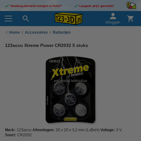
Vandaag besteld morgen in huis!*
Laagste prijs garantie!
Inloggen
Home
Accessoires
Batterijen
123accu Xtreme Power CR2032 5 stuks
Merk:
123accu
Afmetingen:
20 x 20 x 3,2 mm (LxBxH)
Voltage:
3 V
Soort:
CR2032