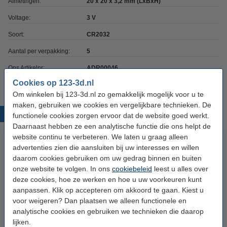
Afmetingen:
20 x 20 x 3,2 mm (LxBxH)
Voltage:
3 V
Soort:
CR2032
Aantal per verpakking:
5
Ons Artikelnr:
ADR00046
Cookies op 123-3d.nl
Om winkelen bij 123-3d.nl zo gemakkelijk mogelijk voor u te
maken, gebruiken we cookies en vergelijkbare technieken. De
Populaire producten
functionele cookies zorgen ervoor dat de website goed werkt.
Daarnaast hebben ze een analytische functie die ons helpt de
website continu te verbeteren. We laten u graag alleen
advertenties zien die aansluiten bij uw interesses en willen
daarom cookies gebruiken om uw gedrag binnen en buiten
onze website te volgen. In ons
cookiebeleid
leest u alles over
deze cookies, hoe ze werken en hoe u uw voorkeuren kunt
aanpassen. Klik op accepteren om akkoord te gaan. Kiest u
voor weigeren? Dan plaatsen we alleen functionele en
123accu Xtreme Power MN1500
123accu Xtreme Power MN2400
analytische cookies en gebruiken we technieken die daarop
Penlite AA batterij 24 stuks
Micro AAA batterij 24 stuks
lijken.