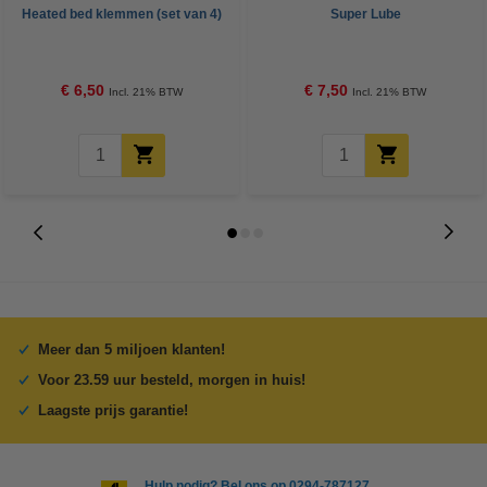
Heated bed klemmen (set van 4)
Super Lube
€ 6,50
€ 7,50
Incl. 21% BTW
Incl. 21% BTW
Meer dan 5 miljoen klanten!
Voor 23.59 uur besteld, morgen in huis!
Laagste prijs garantie!
Hulp nodig? Bel ons op 0294-787127