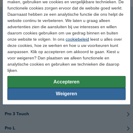
maken, gebruiken we cookies en vergelijkbare technieken. De
functionele cookies zorgen ervoor dat de website goed werkt.
3.0 dual extruder
Daarnaast hebben ze een analytische functie die ons helpt de
website continu te verbeteren. We laten u graag alleen
advertenties zien die aansluiten bij uw interesses en willen
3.0 single extruder
daarom cookies gebruiken om uw gedrag binnen en buiten
onze website te volgen. In ons
cookiebeleid
leest u alles over
3.2 DIY
deze cookies, hoe ze werken en hoe u uw voorkeuren kunt
aanpassen. Klik op accepteren om akkoord te gaan. Kiest u
Pro 1
voor weigeren? Dan plaatsen we alleen functionele en
analytische cookies en gebruiken we technieken die daarop
lijken.
Pro 2
Accepteren
Pro 2 Touch
Weigeren
Pro 3
Pro 3 Touch
Pro L