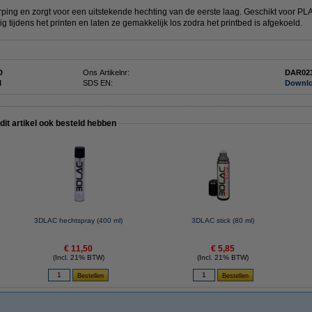
ing en zorgt voor een uitstekende hechting van de eerste laag. Geschikt voor PL
ig tijdens het printen en laten ze gemakkelijk los zodra het printbed is afgekoeld.
D
Ons Artikelnr:
DAR02
l
SDS EN:
Downl
 dit artikel ook besteld hebben
g
3DLAC hechtspray (400 ml)
3DLAC stick (80 ml)
€ 11,50
€ 5,85
(Incl. 21% BTW)
(Incl. 21% BTW)