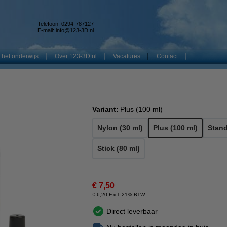
Telefoon: 0294-787127
E-mail:
info@123-3D.nl
 het onderwijs
Over 123-3D.nl
Vacatures
Contact
Variant:
Plus (100 ml)
Nylon (30 ml)
Plus (100 ml)
Stand
Stick (80 ml)
€ 7,50
€ 6,20 Excl. 21% BTW
Direct leverbaar