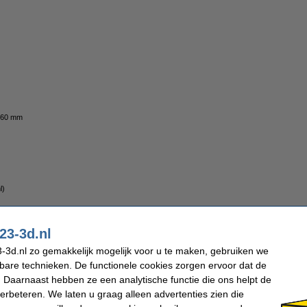
 60 mm
l)
23-3d.nl
-3d.nl zo gemakkelijk mogelijk voor u te maken, gebruiken we
f!
kbare technieken. De functionele cookies zorgen ervoor dat de
 Daarnaast hebben ze een analytische functie die ons helpt de
 (150 ml)
verbeteren. We laten u graag alleen advertenties zien die