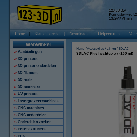
123 3D B.V.
Koningsbeltweg 52
1329 AK Almere
Home
Klantenservice
Downloads
Helpcentrum
Voor
Webwinkel
Home
Accessoires
Lijmen
3DLAC
Aanbiedingen
3DLAC Plus hechtspray (100 ml)
3D-printers
3D-printer onderdelen
3D filament
3D resin
3D-scanners
UV-printers
Lasergraveermachines
CNC machines
CNC onderdelen
Onderdelen zoeker
Pellet extruders
PLA