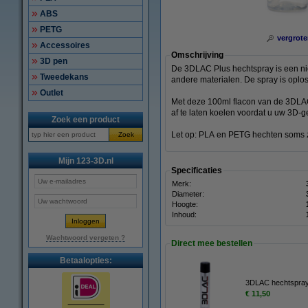
ABS
PETG
vergrote
Accessoires
Omschrijving
3D pen
De 3DLAC Plus hechtspray is een ni
Tweedekans
andere materialen. De spray is oplo
Outlet
Met deze 100ml flacon van de 3DLAC 
af te laten koelen voordat u uw 3D-ge
Zoek een product
Let op: PLA en PETG hechten soms zo 
Zoek
Mijn 123-3D.nl
Specificaties
Merk:
Diameter:
Hoogte:
Inhoud:
Wachtwoord vergeten ?
Direct mee bestellen
Betaalopties:
3DLAC hechtspray
€ 11,50