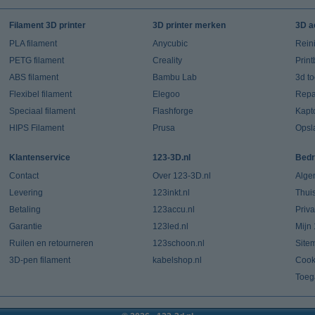
Filament 3D printer
3D printer merken
3D a
PLA filament
Anycubic
Rein
PETG filament
Creality
Prin
ABS filament
Bambu Lab
3d t
Flexibel filament
Elegoo
Repar
Speciaal filament
Flashforge
Kapt
HIPS Filament
Prusa
Opsl
Klantenservice
123-3D.nl
Bedr
Contact
Over 123-3D.nl
Alge
Levering
123inkt.nl
Thui
Betaling
123accu.nl
Priv
Garantie
123led.nl
Mijn
Ruilen en retourneren
123schoon.nl
Site
3D-pen filament
kabelshop.nl
Cook
Toeg