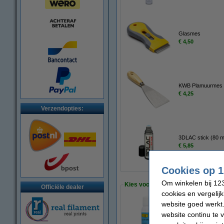
Glasmes
€ 4,50
KWB Plamuurmes
€ 4,25
Verzendopties:
3DLAC stick (80 m
€ 5,85
Cookies op 1
Om winkelen bij 123
Kies voor ons voordelige alternatie
Officiële dealer
cookies en vergelij
website goed werkt.
123-3D Hechtspray
website continu te 
€ 7,50