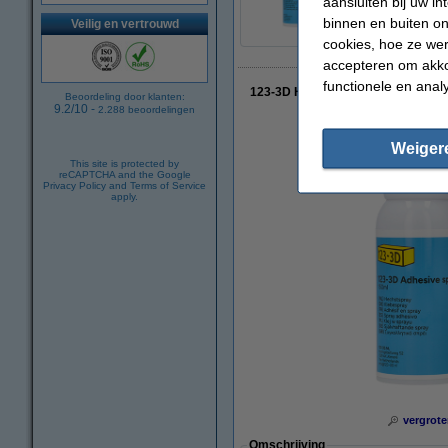
aansluiten bij uw i
binnen en buiten on
Veilig en vertrouwd
cookies, hoe ze we
accepteren om akko
functionele en anal
123-3D Hechtspray (150 ml)
Beoordeling door klanten:
9.2
/
10
-
2.288
beoordelingen
Weiger
This site is protected by
reCAPTCHA and the Google
Privacy Policy
and
Terms of Service
apply.
vergrote
Omschrijving