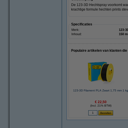
De 123‑3D Hechtspray voorkomt warp
krachtige formule hechten prints stev
Specificaties
Merk:
123-3
Inhoud:
150 m
Populaire artikelen van klanten die
123-3D Filament PLA Zwart 1,75 mm 1 k
€ 22,50
(Incl. 21% BTW)