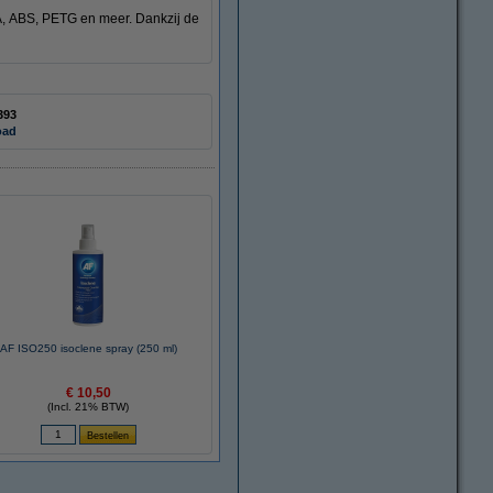
A, ABS, PETG en meer. Dankzij de
393
oad
AF ISO250 isoclene spray (250 ml)
€ 10,50
(Incl. 21% BTW)