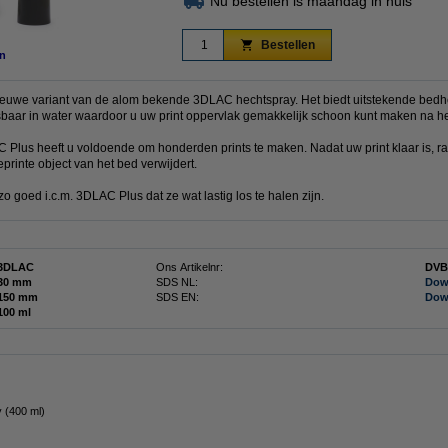
Nu bestellen is maandag in huis
Bestellen
n
euwe variant van de alom bekende 3DLAC hechtspray. Het biedt uitstekende bed
sbaar in water waardoor u uw print oppervlak gemakkelijk schoon kunt maken na het
Plus heeft u voldoende om honderden prints te maken. Nadat uw print klaar is, ra
printe object van het bed verwijdert.
goed i.c.m. 3DLAC Plus dat ze wat lastig los te halen zijn.
3DLAC
Ons Artikelnr:
DVB
30 mm
SDS NL:
Dow
150 mm
SDS EN:
Dow
100 ml
 (400 ml)