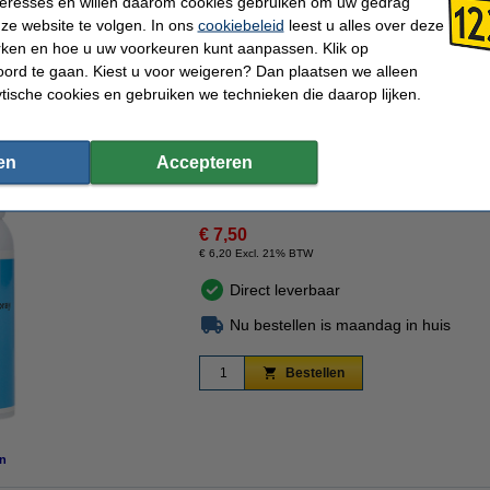
nteresses en willen daarom cookies gebruiken om uw gedrag
ze website te volgen. In ons
cookiebeleid
leest u alles over deze
rken en hoe u uw voorkeuren kunt aanpassen. Klik op
ord te gaan. Kiest u voor weigeren? Dan plaatsen we alleen
ytische cookies en gebruiken we technieken die daarop lijken.
en
Accepteren
€ 7,50
€ 6,20 Excl. 21% BTW
Direct leverbaar
Nu bestellen is maandag in huis
Bestellen
n