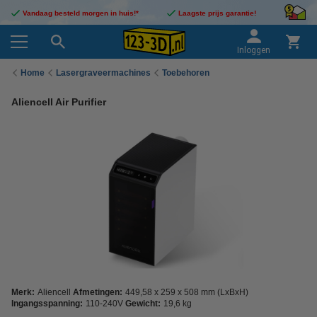
Vandaag besteld morgen in huis!*
Laagste prijs garantie!
Inloggen
Home
Lasergraveermachines
Toebehoren
Aliencell Air Purifier
Merk:
Aliencell
Afmetingen:
449,58 x 259 x 508 mm (LxBxH)
Ingangsspanning:
110-240V
Gewicht:
19,6 kg