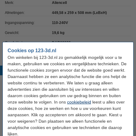
Merk:
Aliencell
Afmetingen:
449,58 x 259 x 508 mm (LxBxH)
Ingangsspanning:
110-240V
Gewicht:
19,6 kg
Ons Artikelnr:
DAR02923
Cookies op 123-3d.nl
Om winkelen bij 123-3d.nl zo gemakkelijk mogelijk voor u te
maken, gebruiken we cookies en vergelijkbare technieken. De
functionele cookies zorgen ervoor dat de website goed werkt.
Populaire producten
Daarnaast hebben ze een analytische functie die ons helpt de
website continu te verbeteren. We laten u graag alleen
advertenties zien die aansluiten bij uw interesses en willen
daarom cookies gebruiken om uw gedrag binnen en buiten
onze website te volgen. In ons
cookiebeleid
leest u alles over
deze cookies, hoe ze werken en hoe u uw voorkeuren kunt
aanpassen. Klik op accepteren om akkoord te gaan. Kiest u
voor weigeren? Dan plaatsen we alleen functionele en
analytische cookies en gebruiken we technieken die daarop
123inkt luchtdrukreiniger (400
Aliencell X1 Laser Engraver
lijken.
ml)
40W + air assist