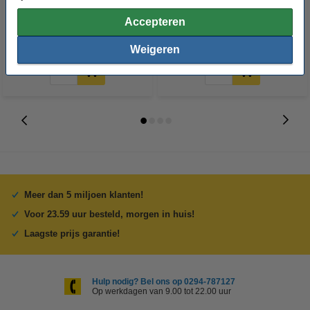
Accepteren
€ 5,95
€ 2.317,00
Incl. 21% BTW
Incl. 21% BTW
Weigeren
Meer dan 5 miljoen klanten!
Voor 23.59 uur besteld, morgen in huis!
Laagste prijs garantie!
Hulp nodig? Bel ons op 0294-787127
Op werkdagen van 9.00 tot 22.00 uur