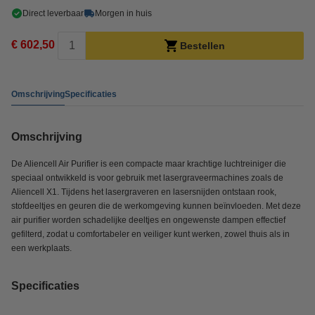
Direct leverbaar
Morgen in huis
€ 602,50
Bestellen
Omschrijving
Specificaties
Omschrijving
De Aliencell Air Purifier is een compacte maar krachtige luchtreiniger die
speciaal ontwikkeld is voor gebruik met lasergraveermachines zoals de
Aliencell X1. Tijdens het lasergraveren en lasersnijden ontstaan rook,
stofdeeltjes en geuren die de werkomgeving kunnen beïnvloeden. Met deze
air purifier worden schadelijke deeltjes en ongewenste dampen effectief
gefilterd, zodat u comfortabeler en veiliger kunt werken, zowel thuis als in
een werkplaats.
Specificaties