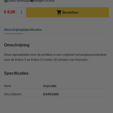
Direct leverbaar
Morgen in huis
€ 8,00
Bestellen
Omschrijving
Specificaties
Omschrijving
Deze signaalkabel voor de printkop is een origineel vervangingsonderdeel
voor de Kobra 3 en Kobra 3 Combo 3D-printers van Anycubic.
Specificaties
Merk:
Anycubic
Ons Artikelnr:
DAR01809