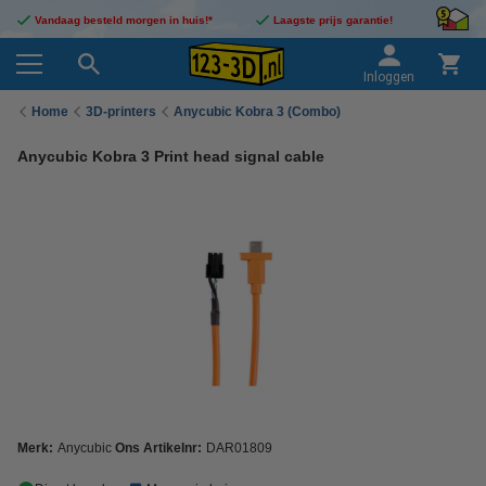
Vandaag besteld morgen in huis!*
Laagste prijs garantie!
Inloggen
Home
3D-printers
Anycubic Kobra 3 (Combo)
Anycubic Kobra 3 Print head signal cable
Merk:
Anycubic
Ons Artikelnr:
DAR01809