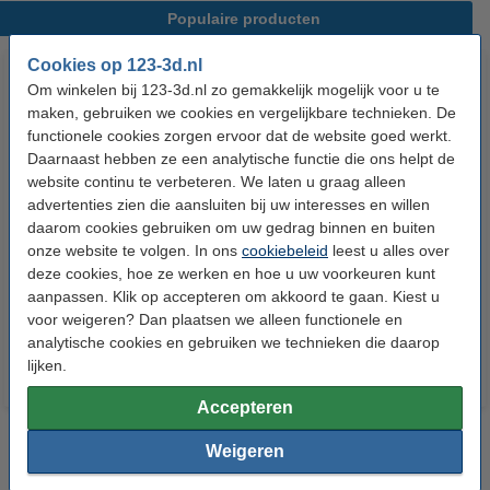
Populaire producten
Cookies op 123-3d.nl
Om winkelen bij 123-3d.nl zo gemakkelijk mogelijk voor u te
maken, gebruiken we cookies en vergelijkbare technieken. De
functionele cookies zorgen ervoor dat de website goed werkt.
Daarnaast hebben ze een analytische functie die ons helpt de
website continu te verbeteren. We laten u graag alleen
advertenties zien die aansluiten bij uw interesses en willen
Anycubic Kobra 3 Filament Hub
Anycubic Kobra 3 (V2)
daarom cookies gebruiken om uw gedrag binnen en buiten
onze website te volgen. In ons
cookiebeleid
leest u alles over
Replacement Filament Cutter
deze cookies, hoe ze werken en hoe u uw voorkeuren kunt
aanpassen. Klik op accepteren om akkoord te gaan. Kiest u
€ 6,50
€ 8,00
€ 7,60
Incl. 21% BTW
Incl. 21% BTW
voor weigeren? Dan plaatsen we alleen functionele en
analytische cookies en gebruiken we technieken die daarop
lijken.
Accepteren
Weigeren