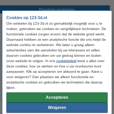
Populaire producten
Cookies op 123-3d.nl
Om winkelen bij 123-3d.nl zo gemakkelijk mogelijk voor u te
maken, gebruiken we cookies en vergelijkbare technieken. De
functionele cookies zorgen ervoor dat de website goed werkt.
Daarnaast hebben ze een analytische functie die ons helpt de
website continu te verbeteren. We laten u graag alleen
advertenties zien die aansluiten bij uw interesses en willen
daarom cookies gebruiken om uw gedrag binnen en buiten
3DLAC hechtspray (400 ml)
Anycubic Kobra 3 (V2)
onze website te volgen. In ons
cookiebeleid
leest u alles over
Replacement Filament Cutter
deze cookies, hoe ze werken en hoe u uw voorkeuren kunt
aanpassen. Klik op accepteren om akkoord te gaan. Kiest u
€ 11,50
€ 8,00
€ 7,60
Incl. 21% BTW
Incl. 21% BTW
voor weigeren? Dan plaatsen we alleen functionele en
analytische cookies en gebruiken we technieken die daarop
lijken.
Accepteren
Weigeren