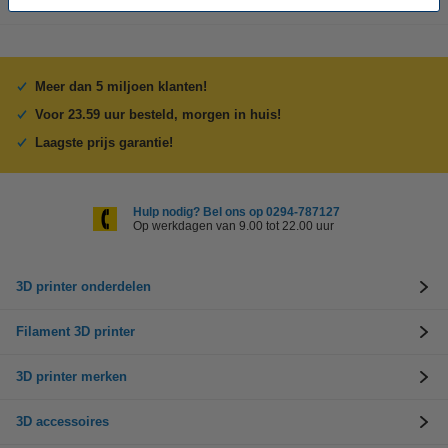
Meer dan 5 miljoen klanten!
Voor 23.59 uur besteld, morgen in huis!
Laagste prijs garantie!
Hulp nodig? Bel ons op 0294-787127
Op werkdagen van 9.00 tot 22.00 uur
3D printer onderdelen
Filament 3D printer
3D printer merken
3D accessoires