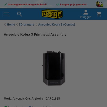
Vandaag besteld morgen in huis!*
Laagste prijs garantie!
Inloggen
Home
3D-printers
Anycubic Kobra 3 (Combo)
Anycubic Kobra 3 Printhead Assembly
Merk:
Anycubic
Ons Artikelnr:
DAR01815