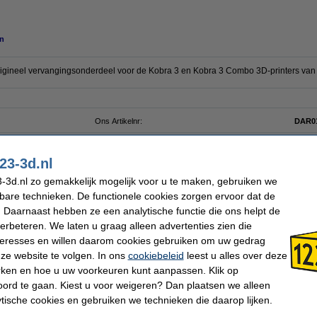
n
rigineel vervangingsonderdeel voor de Kobra 3 en Kobra 3 Combo 3D-printers van
Ons Artikelnr:
DAR0
23-3d.nl
 dit artikel ook besteld hebben
-3d.nl zo gemakkelijk mogelijk voor u te maken, gebruiken we
kbare technieken. De functionele cookies zorgen ervoor dat de
 Daarnaast hebben ze een analytische functie die ons helpt de
verbeteren. We laten u graag alleen advertenties zien die
nteresses en willen daarom cookies gebruiken om uw gedrag
ze website te volgen. In ons
cookiebeleid
leest u alles over deze
Anycubic Kobra 3 hotend met 0,4 mm
Anycubic Kobra 3 Y belt
rken en hoe u uw voorkeuren kunt aanpassen. Klik op
Nozzle
ord te gaan. Kiest u voor weigeren? Dan plaatsen we alleen
€ 16,50
€ 9,95
ytische cookies en gebruiken we technieken die daarop lijken.
(Incl. 21% BTW)
(Incl. 21% BTW)