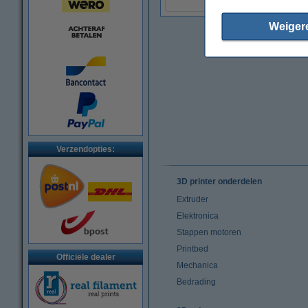
Weiger
Verzendopties:
3D printer onderdelen
Extruder
Elektronica
Stappen motoren
Printbed
Officiële dealer
Mechanica
Bedrading