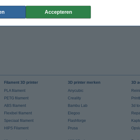
en
Accepteren
Filament 3D printer
3D printer merken
3D a
PLA filament
Anycubic
Rein
PETG filament
Creality
Prin
ABS filament
Bambu Lab
3d t
Flexibel filament
Elegoo
Repar
Speciaal filament
Flashforge
Kapt
HIPS Filament
Prusa
Opsl