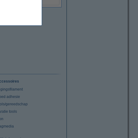
ccessoires
igingsfilament
tbed adhesie
ools/gereedschap
atie tools
on
agmedia