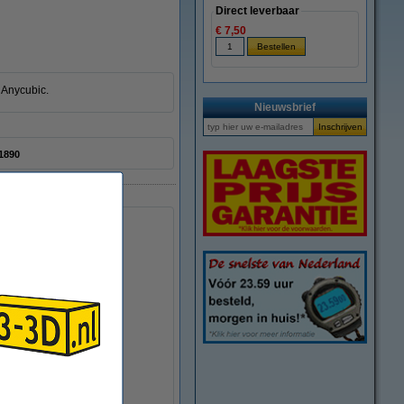
Direct leverbaar
€ 7,50
 Anycubic.
Nieuwsbrief
1890
Anycubic Kobra 3 X belt
€ 9,95
(Incl. 21% BTW)