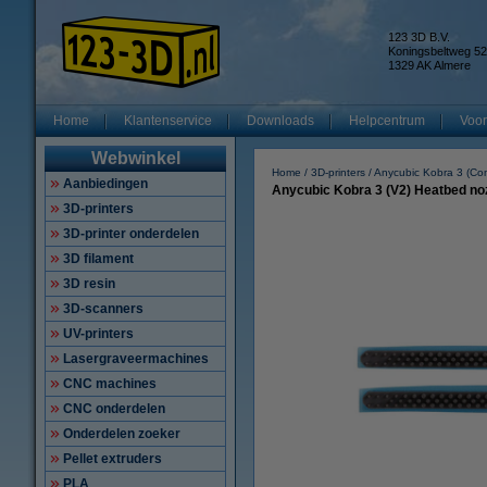
123 3D B.V.
Koningsbeltweg 52
1329 AK Almere
Home
Klantenservice
Downloads
Helpcentrum
Voor
Webwinkel
Home
3D-printers
Anycubic Kobra 3 (Co
Aanbiedingen
Anycubic Kobra 3 (V2) Heatbed noz
3D-printers
3D-printer onderdelen
3D filament
3D resin
3D-scanners
UV-printers
Lasergraveermachines
CNC machines
CNC onderdelen
Onderdelen zoeker
Pellet extruders
PLA