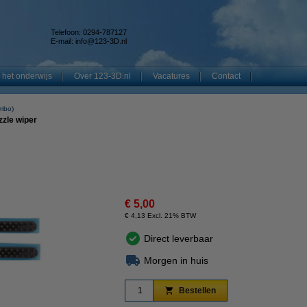
Telefoon: 0294-787127
E-mail:
info@123-3D.nl
 het onderwijs
Over 123-3D.nl
Vacatures
Contact
mbo)
zle wiper
€ 5,00
€ 4,13 Excl. 21% BTW
Direct leverbaar
Morgen in huis
Bestellen