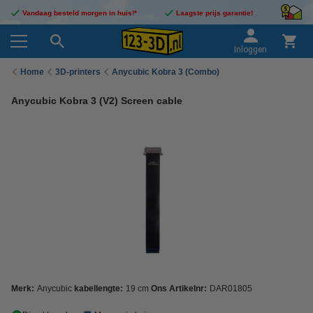
Vandaag besteld morgen in huis!*
Laagste prijs garantie!
Inloggen
Home
3D-printers
Anycubic Kobra 3 (Combo)
Anycubic Kobra 3 (V2) Screen cable
Merk:
Anycubic
kabellengte:
19 cm
Ons Artikelnr:
DAR01805