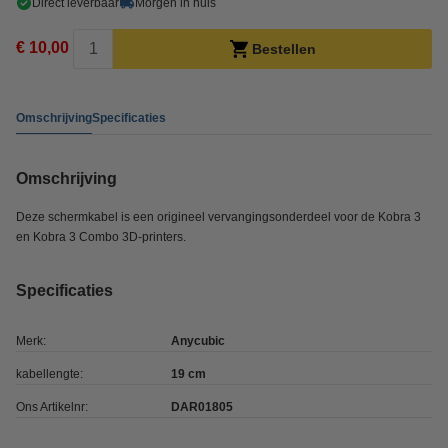
Direct leverbaar
Morgen in huis
€ 10,00
Bestellen
Omschrijving
Specificaties
Omschrijving
Deze schermkabel is een origineel vervangingsonderdeel voor de Kobra 3
en Kobra 3 Combo 3D-printers.
Specificaties
Merk:
Anycubic
kabellengte:
19 cm
Ons Artikelnr:
DAR01805