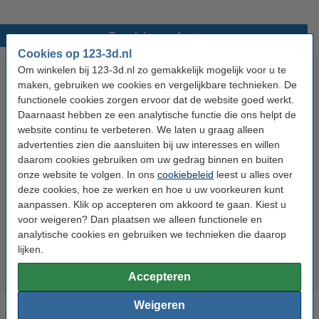
Populaire producten
Cookies op 123-3d.nl
Om winkelen bij 123-3d.nl zo gemakkelijk mogelijk voor u te
maken, gebruiken we cookies en vergelijkbare technieken. De
functionele cookies zorgen ervoor dat de website goed werkt.
Daarnaast hebben ze een analytische functie die ons helpt de
website continu te verbeteren. We laten u graag alleen
advertenties zien die aansluiten bij uw interesses en willen
daarom cookies gebruiken om uw gedrag binnen en buiten
Anycubic Kobra 3 Motherboard
Anycubic Kobra 3 Filament Hub
onze website te volgen. In ons
cookiebeleid
leest u alles over
deze cookies, hoe ze werken en hoe u uw voorkeuren kunt
aanpassen. Klik op accepteren om akkoord te gaan. Kiest u
voor weigeren? Dan plaatsen we alleen functionele en
€ 66,50
€ 6,50
Incl. 21% BTW
Incl. 21% BTW
analytische cookies en gebruiken we technieken die daarop
lijken.
Accepteren
Weigeren