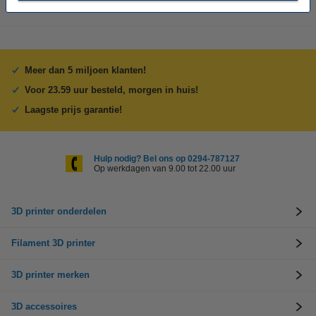
Meer dan 5 miljoen klanten!
Voor 23.59 uur besteld, morgen in huis!
Laagste prijs garantie!
Hulp nodig? Bel ons op 0294-787127
Op werkdagen van 9.00 tot 22.00 uur
3D printer onderdelen
Filament 3D printer
3D printer merken
3D accessoires