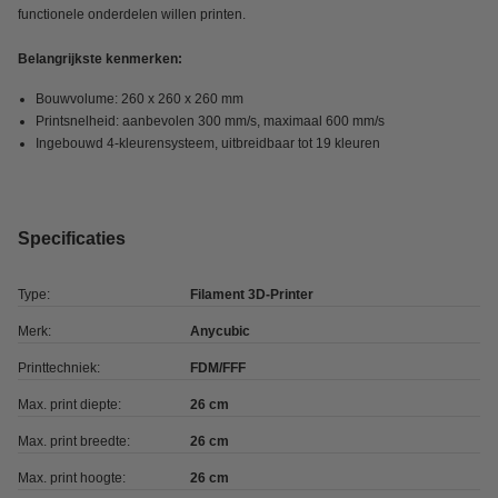
functionele onderdelen willen printen.
Belangrijkste kenmerken:
Bouwvolume: 260 x 260 x 260 mm
Printsnelheid: aanbevolen 300 mm/s, maximaal 600 mm/s
Ingebouwd 4-kleurensysteem, uitbreidbaar tot 19 kleuren
Specificaties
Type:
Filament 3D-Printer
Merk:
Anycubic
Printtechniek:
FDM/FFF
Max. print diepte:
26 cm
Max. print breedte:
26 cm
Max. print hoogte:
26 cm