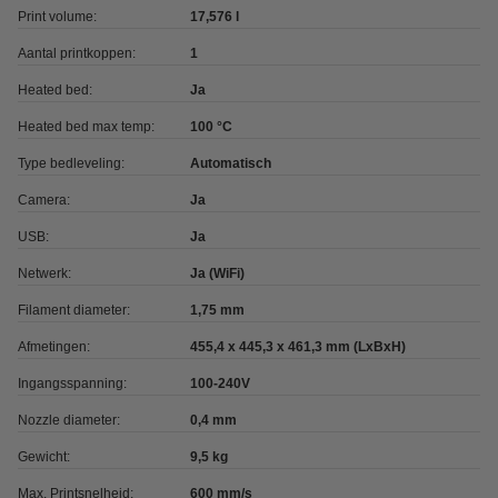
Print volume:
17,576 l
Aantal printkoppen:
1
Heated bed:
Ja
Heated bed max temp:
100 °C
Type bedleveling:
Automatisch
Camera:
Ja
USB:
Ja
Netwerk:
Ja (WiFi)
Filament diameter:
1,75 mm
Afmetingen:
455,4 x 445,3 x 461,3 mm (LxBxH)
Ingangsspanning:
100-240V
Nozzle diameter:
0,4 mm
Gewicht:
9,5 kg
Max. Printsnelheid:
600 mm/s