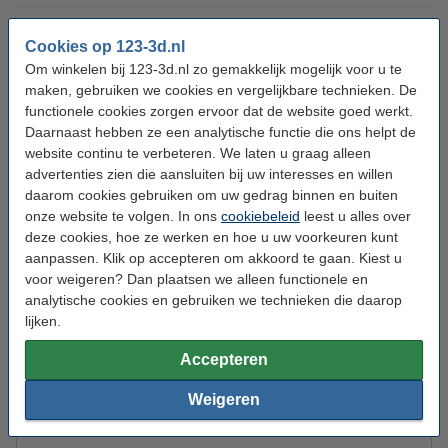
Filamentsensor:
Ja
Cookies op 123-3d.nl
Extruder:
Direct
Om winkelen bij 123-3d.nl zo gemakkelijk mogelijk voor u te
maken, gebruiken we cookies en vergelijkbare technieken. De
Extruder max temp:
300 °C
functionele cookies zorgen ervoor dat de website goed werkt.
Voltage:
24 V DC
Daarnaast hebben ze een analytische functie die ons helpt de
website continu te verbeteren. We laten u graag alleen
Extra info:
uw oude apparaat
advertenties zien die aansluiten bij uw interesses en willen
daarom cookies gebruiken om uw gedrag binnen en buiten
Ons Artikelnr:
DKI00544
onze website te volgen. In ons
cookiebeleid
leest u alles over
Multicolor:
Ja
deze cookies, hoe ze werken en hoe u uw voorkeuren kunt
aanpassen. Klik op accepteren om akkoord te gaan. Kiest u
voor weigeren? Dan plaatsen we alleen functionele en
Direct mee bestellen
analytische cookies en gebruiken we technieken die daarop
lijken.
123-3D Filament PLA Zwart 1,75 mm 1 kg
€ 22,50
Accepteren
123-3D Filament PLA Starterpack Zwart, Wit,
Weigeren
Rood, Geel en Donkerblauw 1,75 mm 1 kg
€ 99,00