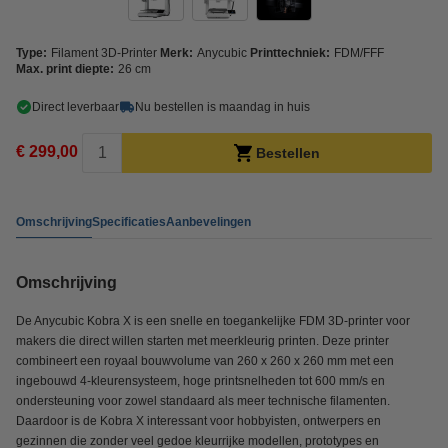
Type:
Filament 3D-Printer
Merk:
Anycubic
Printtechniek:
FDM/FFF
Max. print diepte:
26 cm
Direct leverbaar
Nu bestellen is maandag in huis
€ 299,00
Bestellen
Omschrijving
Specificaties
Aanbevelingen
Omschrijving
De Anycubic Kobra X is een snelle en toegankelijke FDM 3D-printer voor
makers die direct willen starten met meerkleurig printen. Deze printer
combineert een royaal bouwvolume van 260 x 260 x 260 mm met een
ingebouwd 4-kleurensysteem, hoge printsnelheden tot 600 mm/s en
ondersteuning voor zowel standaard als meer technische filamenten.
Daardoor is de Kobra X interessant voor hobbyisten, ontwerpers en
gezinnen die zonder veel gedoe kleurrijke modellen, prototypes en