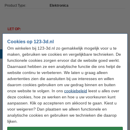
Product Type:
Elektronica
LET OP:
Dit artikel wordt in de
4de week
van
augustus
verwacht.
Cookies op 123-3d.nl
Om winkelen bij 123-3d.nl zo gemakkelijk mogelijk voor u te
Populaire producten
maken, gebruiken we cookies en vergelijkbare technieken. De
functionele cookies zorgen ervoor dat de website goed werkt.
Daarnaast hebben ze een analytische functie die ons helpt de
website continu te verbeteren. We laten u graag alleen
advertenties zien die aansluiten bij uw interesses en willen
daarom cookies gebruiken om uw gedrag binnen en buiten
onze website te volgen. In ons
cookiebeleid
leest u alles over
deze cookies, hoe ze werken en hoe u uw voorkeuren kunt
aanpassen. Klik op accepteren om akkoord te gaan. Kiest u
Bambu Lab P1 Series Compleet
voor weigeren? Dan plaatsen we alleen functionele en
Bambu Lab Hotend met Gehard
analytische cookies en gebruiken we technieken die daarop
Hotend Assemblage met
Staal Nozzle 0,4 mm
lijken.
Gehard Staal Nozzle 0,4 mm
€ 44,50
€ 20,50
Incl. 21% BTW
Incl. 21% BTW