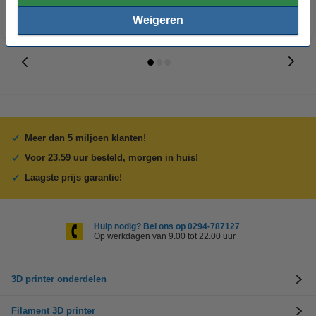
Weigeren
Meer dan 5 miljoen klanten!
Voor 23.59 uur besteld, morgen in huis!
Laagste prijs garantie!
Hulp nodig? Bel ons op 0294-787127
Op werkdagen van 9.00 tot 22.00 uur
3D printer onderdelen
Filament 3D printer