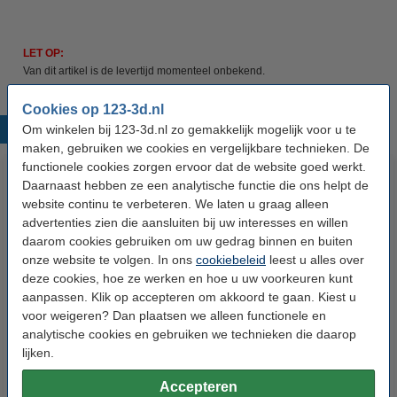
LET OP:
Van dit artikel is de levertijd momenteel onbekend.
Cookies op 123-3d.nl
Om winkelen bij 123-3d.nl zo gemakkelijk mogelijk voor u te
Populaire producten
maken, gebruiken we cookies en vergelijkbare technieken. De
functionele cookies zorgen ervoor dat de website goed werkt.
Daarnaast hebben ze een analytische functie die ons helpt de
website continu te verbeteren. We laten u graag alleen
advertenties zien die aansluiten bij uw interesses en willen
daarom cookies gebruiken om uw gedrag binnen en buiten
onze website te volgen. In ons
cookiebeleid
leest u alles over
deze cookies, hoe ze werken en hoe u uw voorkeuren kunt
aanpassen. Klik op accepteren om akkoord te gaan. Kiest u
Heated bed klemmen (set van 4)
Hotend reinigingsborstel (koper)
voor weigeren? Dan plaatsen we alleen functionele en
analytische cookies en gebruiken we technieken die daarop
lijken.
€ 6,50
€ 3,60
Incl. 21% BTW
Incl. 21% BTW
Accepteren