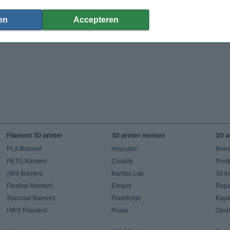
(Incl. 21% BTW)
(Incl. 21% BTW)
en
Accepteren
Filament 3D printer
3D printer merken
3D a
PLA filament
Anycubic
Rein
PETG filament
Creality
Prin
ABS filament
Bambu Lab
3d t
Flexibel filament
Elegoo
Repar
Speciaal filament
Flashforge
Kapt
HIPS Filament
Prusa
Opsl