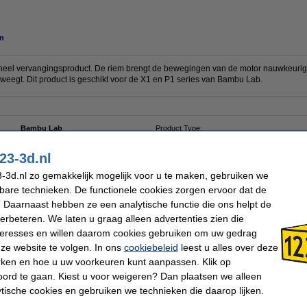
n
neel vervangingsproduct. De riem brengt de bewegingen van de motor nauwkeuri
eegt. Dit product is geschikt voor de X1 en P1 series van Bambu Lab.
Bambu Lab
Product Type:
DAR01361
23-3d.nl
-3d.nl zo gemakkelijk mogelijk voor u te maken, gebruiken we
 dit artikel ook besteld hebben
kbare technieken. De functionele cookies zorgen ervoor dat de
 Daarnaast hebben ze een analytische functie die ons helpt de
verbeteren. We laten u graag alleen advertenties zien die
nteresses en willen daarom cookies gebruiken om uw gedrag
ze website te volgen. In ons
cookiebeleid
leest u alles over deze
rken en hoe u uw voorkeuren kunt aanpassen. Klik op
Bambu Lab Nozzle Wiper (3 stuks)
Bambu Lab Siliconen Sock voor Hotend (3
ord te gaan. Kiest u voor weigeren? Dan plaatsen we alleen
4
stuks)
ytische cookies en gebruiken we technieken die daarop lijken.
€ 5,50
€ 9,50