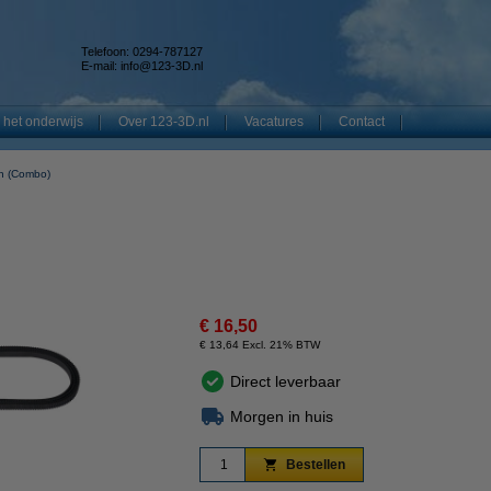
Telefoon: 0294-787127
E-mail:
info@123-3D.nl
 het onderwijs
Over 123-3D.nl
Vacatures
Contact
n (Combo)
€ 16,50
€ 13,64 Excl. 21% BTW
Direct leverbaar
Morgen in huis
Bestellen