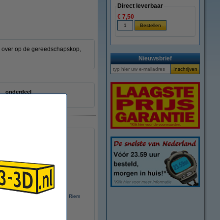
Direct leverbaar
€ 7,50
g over op de gereedschapskop,
Nieuwsbrief
onderdeel
Bambu Lab X1 en P1 series Z Riem
€ 6,50