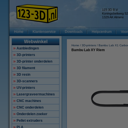
123 3D B.V.
Koningsbeltweg 52
1329 AK Almere
Home
Klantenservice
Downloads
Helpcentrum
Voor
Webwinkel
Home
3D-printers
Bambu Lab X1 Carbo
Aanbiedingen
Bambu Lab XY Riem
3D-printers
3D-printer onderdelen
3D filament
3D resin
3D-scanners
UV-printers
Lasergraveermachines
CNC machines
CNC onderdelen
Onderdelen zoeker
Pellet extruders
PLA