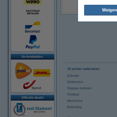
(Incl. 21% BTW)
Weiger
Verzendopties:
3D printer onderdelen
Extruder
Elektronica
Stappen motoren
Printbed
Officiële dealer
Mechanica
Bedrading