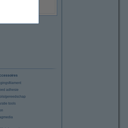
(Incl. 21% BTW)
ccessoires
igingsfilament
tbed adhesie
ools/gereedschap
atie tools
on
agmedia