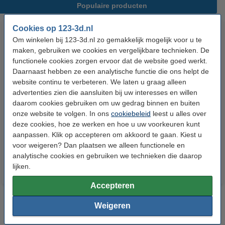
Populaire producten
Cookies op 123-3d.nl
Om winkelen bij 123-3d.nl zo gemakkelijk mogelijk voor u te
maken, gebruiken we cookies en vergelijkbare technieken. De
functionele cookies zorgen ervoor dat de website goed werkt.
Daarnaast hebben ze een analytische functie die ons helpt de
website continu te verbeteren. We laten u graag alleen
advertenties zien die aansluiten bij uw interesses en willen
Aluminium hoekverbinding
Blinde hoekverbinding 2020
daarom cookies gebruiken om uw gedrag binnen en buiten
groot 2020 inclusief
aluminium profiel (123-3D
onze website te volgen. In ons
cookiebeleid
leest u alles over
bevestigingsmateriaal (123-3D
huismerk)
deze cookies, hoe ze werken en hoe u uw voorkeuren kunt
huismerk)
aanpassen. Klik op accepteren om akkoord te gaan. Kiest u
€ 4,25
€ 2,75
Incl. 21% BTW
Incl. 21% BTW
voor weigeren? Dan plaatsen we alleen functionele en
analytische cookies en gebruiken we technieken die daarop
lijken.
Accepteren
Weigeren