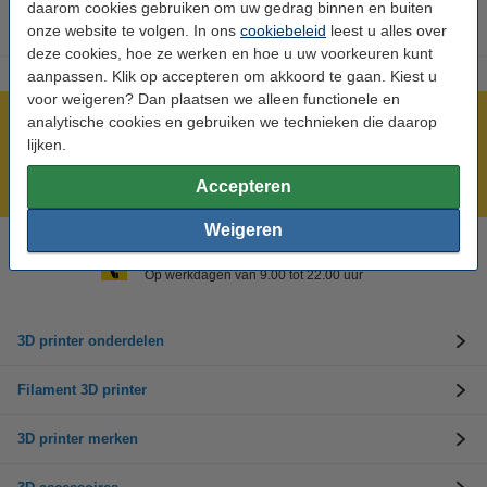
daarom cookies gebruiken om uw gedrag binnen en buiten
onze website te volgen. In ons
cookiebeleid
leest u alles over
deze cookies, hoe ze werken en hoe u uw voorkeuren kunt
aanpassen. Klik op accepteren om akkoord te gaan. Kiest u
voor weigeren? Dan plaatsen we alleen functionele en
analytische cookies en gebruiken we technieken die daarop
Meer dan 5 miljoen klanten!
lijken.
Voor 23.59 uur besteld, morgen in huis!
Laagste prijs garantie!
Accepteren
Weigeren
Hulp nodig? Bel ons op 0294-787127
Op werkdagen van 9.00 tot 22.00 uur
3D printer onderdelen
Filament 3D printer
3D printer merken