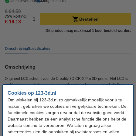
Direct leverbaar
Morgen in huis
€ 64,50
75% korting:
Bestellen
€ 16,13
Dit product mag maximaal 1 keer besteld worden.
Omschrijving
Specificaties
Omschrijving
Origineel LCD scherm voor de Creality 3D CR-X Pro 3D-printer. Het LCD is
makkelijk aan te sluiten met de meegeleverde schroeven en bekabeling.
Cookies op 123-3d.nl
Om winkelen bij 123-3d.nl zo gemakkelijk mogelijk voor u te
Specificaties
maken, gebruiken we cookies en vergelijkbare technieken. De
functionele cookies zorgen ervoor dat de website goed werkt.
Merk:
Creality 3D
Daarnaast hebben ze een analytische functie die ons helpt de
website continu te verbeteren. We laten u graag alleen
Ons Artikelnr:
DAR00579
advertenties zien die aansluiten bij uw interesses en willen