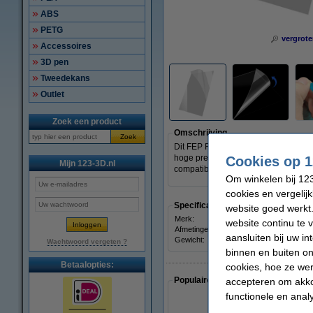
ABS
PETG
vergrote
Accessoires
3D pen
Tweedekans
Outlet
Zoek een product
Omschrijving
Zoek
Dit FEP Release Film voor Resin 3D-pr
hoge precisie. Deze film is flexibel,
Cookies op 1
Mijn 123-3D.nl
compatibel met de Creality HALOT
Om winkelen bij 123
cookies en vergelij
Specificaties
website goed werkt.
Merk:
Creality 
website continu te 
Afmetingen:
aansluiten bij uw i
Gewicht:
0,11 kg
Wachtwoord vergeten ?
binnen en buiten on
Betaalopties:
cookies, hoe ze we
Populaire artikelen van klanten die
accepteren om akko
functionele en anal