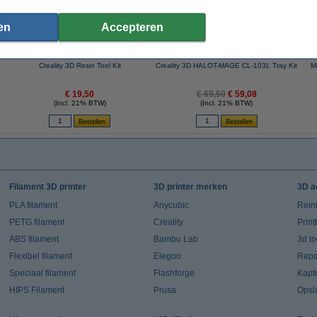
en
Accepteren
Creality 3D Resin Tool Kit
Creality 3D HALOT-MAGE CL-103L Tray Kit
M
€ 19,50
€ 69,50
€ 59,08
(Incl. 21% BTW)
(Incl. 21% BTW)
Filament 3D printer
3D printer merken
3D a
PLA filament
Anycubic
Rein
PETG filament
Creality
Prin
ABS filament
Bambu Lab
3d t
Flexibel filament
Elegoo
Repar
Speciaal filament
Flashforge
Kapt
HIPS Filament
Prusa
Opsl