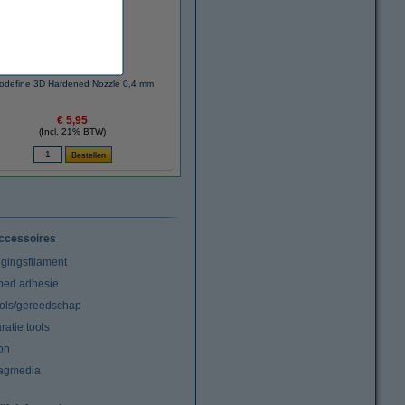
odefine 3D Hardened Nozzle 0,4 mm
€ 5,95
(Incl. 21% BTW)
ccessoires
igingsfilament
tbed adhesie
ools/gereedschap
atie tools
on
agmedia