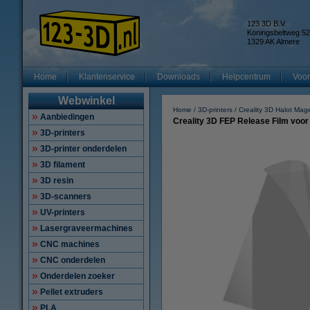
123 3D B.V.
Koningsbeltweg 52
1329 AK Almere
Home
Klantenservice
Downloads
Helpcentrum
Voor
Webwinkel
Home
3D-printers
Creality 3D Halot Mag
Aanbiedingen
Creality 3D FEP Release Film voor 
3D-printers
3D-printer onderdelen
3D filament
3D resin
3D-scanners
UV-printers
Lasergraveermachines
CNC machines
CNC onderdelen
Onderdelen zoeker
Pellet extruders
PLA