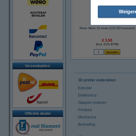
Weiger
Resin filters 10 stuks (123-3D huismerk)
€ 3,50
(Incl. 21% BTW)
Verzendopties:
3D printer onderdelen
Extruder
Elektronica
Stappen motoren
Printbed
Officiële dealer
Mechanica
Bedrading