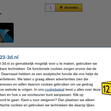
Bestellen
n
vergroten
inters is een release film van hoge kwaliteit. Doordat het voor maar liefst 95% UV d
 heeft een glad oppervlak en kan herhaaldelijk gebruikt worden. Tevens is het makkeli
23-3d.nl
-MAGE PRO, HALOT-MAGE en andere printers met een 10-inch LCD scherm.
-3d.nl zo gemakkelijk mogelijk voor u te maken, gebruiken we
kbare technieken. De functionele cookies zorgen ervoor dat de
 Daarnaast hebben ze een analytische functie die ons helpt de
3D
Display formaat:
verbeteren. We laten u graag alleen advertenties zien die
286 x 198 x 0,15 mm (LxBxH)
Ons Artikelnr:
nteresses en willen daarom cookies gebruiken om uw gedrag
ze website te volgen. In ons
cookiebeleid
leest u alles over deze
rken en hoe u uw voorkeuren kunt aanpassen. Klik op
 dit artikel ook besteld hebben
ord te gaan. Kiest u voor weigeren? Dan plaatsen we alleen
ytische cookies en gebruiken we technieken die daarop lijken.