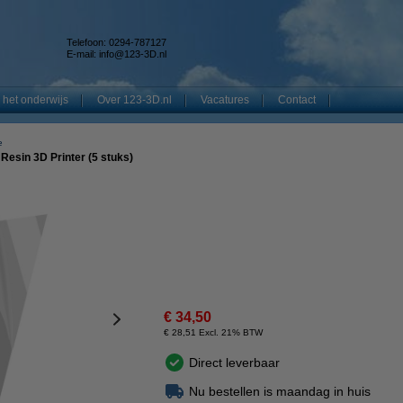
Telefoon: 0294-787127
E-mail:
info@123-3D.nl
 het onderwijs
Over 123-3D.nl
Vacatures
Contact
e
Resin 3D Printer (5 stuks)
€ 34,50
€ 28,51 Excl. 21% BTW
Direct leverbaar
Nu bestellen is maandag in huis