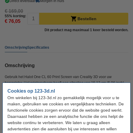
Direct leverbaar
Morgen in huis
€ 169,00
55% korting:
Bestellen
€ 76,05
Dit product mag maximaal 1 keer besteld worden.
Omschrijving
Specificaties
Omschrijving
Gebruik het Halot One CL 60 Print Screen van Creality 3D voor uw
harsprinter. Het printerscherm heeft een afmeting van 15,13 cm (5,96 inch).
Cookies op 123-3d.nl
Om winkelen bij 123-3d.nl zo gemakkelijk mogelijk voor u te
Specificaties
maken, gebruiken we cookies en vergelijkbare technieken. De
functionele cookies zorgen ervoor dat de website goed werkt.
Merk:
Creality 3D
Daarnaast hebben ze een analytische functie die ons helpt de
website continu te verbeteren. We laten u graag alleen
Ons Artikelnr:
DRO00183
advertenties zien die aansluiten bij uw interesses en willen