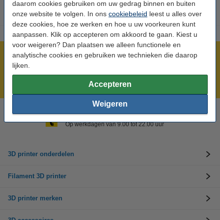
daarom cookies gebruiken om uw gedrag binnen en buiten
onze website te volgen. In ons
cookiebeleid
leest u alles over
deze cookies, hoe ze werken en hoe u uw voorkeuren kunt
aanpassen. Klik op accepteren om akkoord te gaan. Kiest u
voor weigeren? Dan plaatsen we alleen functionele en
analytische cookies en gebruiken we technieken die daarop
Meer dan 5 miljoen klanten!
lijken.
Voor 23.59 uur besteld, morgen in huis!
Laagste prijs garantie!
Accepteren
Weigeren
Hulp nodig? Bel ons op 0294-787127
Op werkdagen van 9.00 tot 22.00 uur
3D printer onderdelen
Filament 3D printer
3D printer merken