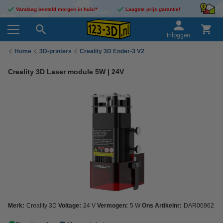
Vandaag besteld morgen in huis!*
Laagste prijs garantie!
Inloggen
Home
3D-printers
Creality 3D Ender-3 V2
Creality 3D Laser module 5W | 24V
Merk:
Creality 3D
Voltage:
24 V
Vermogen:
5 W
Ons Artikelnr:
DAR00962