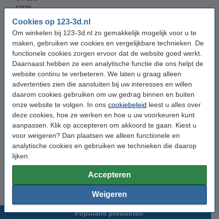
CR20
CR20 Pro
Cookies op 123-3d.nl
Ender-3S
Om winkelen bij 123-3d.nl zo gemakkelijk mogelijk voor u te
Ender-2
maken, gebruiken we cookies en vergelijkbare technieken. De
functionele cookies zorgen ervoor dat de website goed werkt.
Daarnaast hebben ze een analytische functie die ons helpt de
website continu te verbeteren. We laten u graag alleen
Specificaties
advertenties zien die aansluiten bij uw interesses en willen
daarom cookies gebruiken om uw gedrag binnen en buiten
Merk:
onze website te volgen. In ons
Creality 3D
cookiebeleid
leest u alles over
deze cookies, hoe ze werken en hoe u uw voorkeuren kunt
Voltage:
24 V
aanpassen. Klik op accepteren om akkoord te gaan. Kiest u
voor weigeren? Dan plaatsen we alleen functionele en
Vermogen:
5 W
analytische cookies en gebruiken we technieken die daarop
Ons Artikelnr:
DAR00962
lijken.
Laservermogen:
5 W
Accepteren
Weigeren
Populaire producten