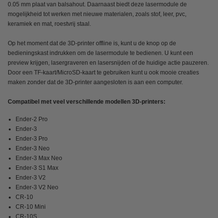
0.05 mm plaat van balsahout. Daarnaast biedt deze lasermodule de
mogelijkheid tot werken met nieuwe materialen, zoals stof, leer, pvc,
keramiek en mat, roestvrij staal.
Op het moment dat de 3D-printer offline is, kunt u de knop op de
bedieningskast indrukken om de lasermodule te bedienen. U kunt een
preview krijgen, lasergraveren en lasersnijden of de huidige actie pauzeren.
Door een TF-kaart/MicroSD-kaart te gebruiken kunt u ook mooie creaties
maken zonder dat de 3D-printer aangesloten is aan een computer.
Compatibel met veel verschillende modellen 3D-printers:
Ender-2 Pro
Ender-3
Ender-3 Pro
Ender-3 Neo
Ender-3 Max Neo
Ender-3 S1 Max
Ender-3 V2
Ender-3 V2 Neo
CR-10
CR-10 Mini
CR-10S