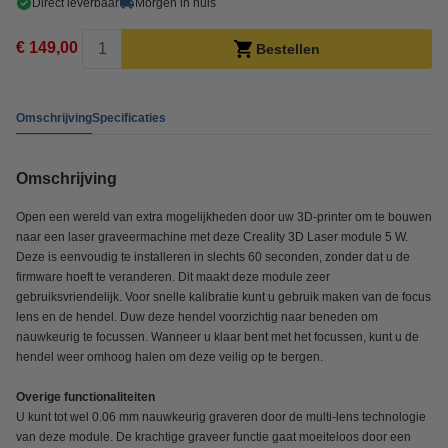
Direct leverbaar
Morgen in huis
€ 149,00
Bestellen
Omschrijving
Specificaties
Omschrijving
Open een wereld van extra mogelijkheden door uw 3D-printer om te bouwen
naar een laser graveermachine met deze Creality 3D Laser module 5 W.
Deze is eenvoudig te installeren in slechts 60 seconden, zonder dat u de
firmware hoeft te veranderen. Dit maakt deze module zeer
gebruiksvriendelijk. Voor snelle kalibratie kunt u gebruik maken van de focus
lens en de hendel. Duw deze hendel voorzichtig naar beneden om
nauwkeurig te focussen. Wanneer u klaar bent met het focussen, kunt u de
hendel weer omhoog halen om deze veilig op te bergen.
Overige functionaliteiten
U kunt tot wel 0.06 mm nauwkeurig graveren door de multi-lens technologie
van deze module. De krachtige graveer functie gaat moeiteloos door een