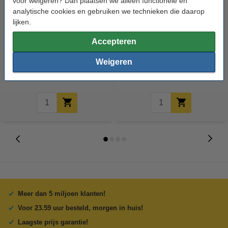
voor weigeren? Dan plaatsen we alleen functionele en
analytische cookies en gebruiken we technieken die daarop
lijken.
Heated bed klemmen (set van 4)
Heated bed veer 25 mm (4
Accepteren
stuks)
Weigeren
€ 6,50
€ 5,50
Incl. 21% BTW
Incl. 21% BTW
Meer dan 5 miljoen klanten!
Voor 23.59 uur besteld, morgen in huis!
Laagste prijs garantie!