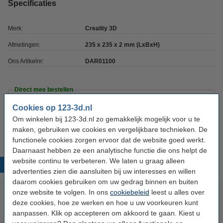
Specificaties
Merk:
Creality 3D
Afmetingen:
235 x 235 x 2 mm (LxBxH)
Ons Artikelnr:
DAR01100
Direct mee bestellen
Cookies op 123-3d.nl
123inkt isoclean spray (250ml)
Om winkelen bij 123-3d.nl zo gemakkelijk mogelijk voor u te
€ 9,50
maken, gebruiken we cookies en vergelijkbare technieken. De
functionele cookies zorgen ervoor dat de website goed werkt.
Daarnaast hebben ze een analytische functie die ons helpt de
website continu te verbeteren. We laten u graag alleen
Populaire producten
advertenties zien die aansluiten bij uw interesses en willen
daarom cookies gebruiken om uw gedrag binnen en buiten
onze website te volgen. In ons
cookiebeleid
leest u alles over
deze cookies, hoe ze werken en hoe u uw voorkeuren kunt
aanpassen. Klik op accepteren om akkoord te gaan. Kiest u