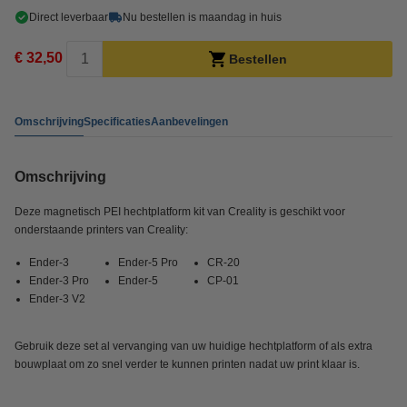
Direct leverbaar
Nu bestellen is maandag in huis
€ 32,50
Bestellen
Omschrijving
Specificaties
Aanbevelingen
Omschrijving
Deze magnetisch PEI hechtplatform kit van Creality is geschikt voor
onderstaande printers van Creality:
Ender-3
Ender-5 Pro
CR-20
Ender-3 Pro
Ender-5
CP-01
Ender-3 V2
Gebruik deze set al vervanging van uw huidige hechtplatform of als extra
bouwplaat om zo snel verder te kunnen printen nadat uw print klaar is.