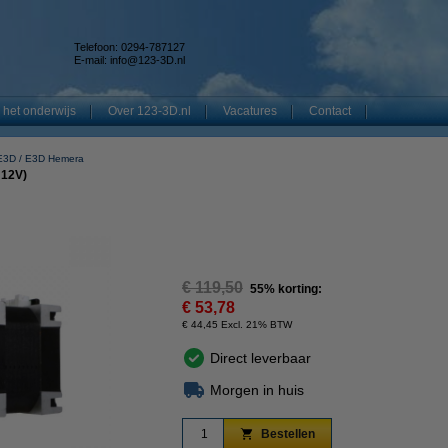
Telefoon: 0294-787127
E-mail:
info@123-3D.nl
 het onderwijs
Over 123-3D.nl
Vacatures
Contact
E3D
E3D Hemera
 12V)
€ 119,50
55% korting:
€ 53,78
€ 44,45 Excl. 21% BTW
Direct leverbaar
Morgen in huis
Bestellen