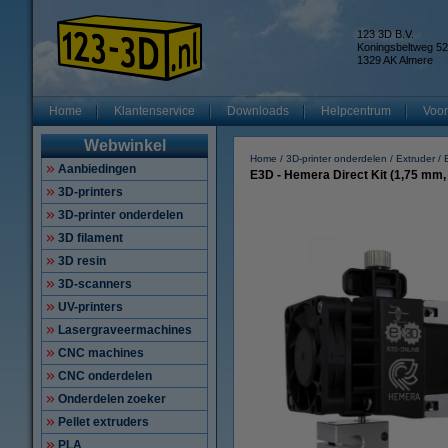
123 3D B.V.
Koningsbeltweg 52
1329 AK Almere
Home
Klantenservice
Downloads
Helpcentrum
Voor
Webwinkel
Home
3D-printer onderdelen
Extruder
Aanbiedingen
E3D - Hemera Direct Kit (1,75 mm,
3D-printers
3D-printer onderdelen
3D filament
3D resin
3D-scanners
UV-printers
Lasergraveermachines
CNC machines
CNC onderdelen
Onderdelen zoeker
Pellet extruders
PLA