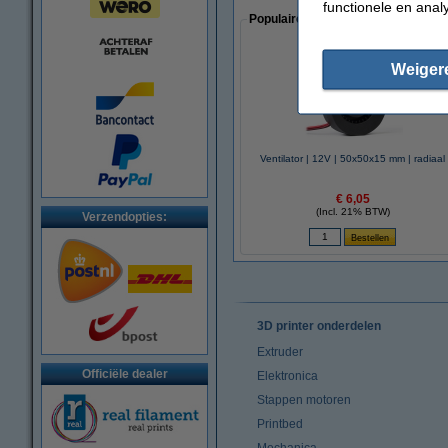
functionele en anal
Populaire artikelen van klanten die
Weiger
Ventilator | 12V | 50x50x15 mm | radiaal
€ 6,05
(Incl. 21% BTW)
Verzendopties:
3D printer onderdelen
Extruder
Officiële dealer
Elektronica
Stappen motoren
Printbed