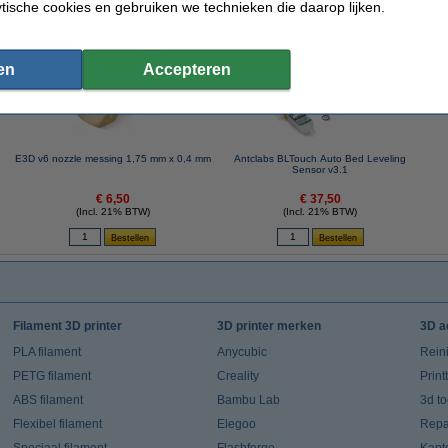
ytische cookies en gebruiken we technieken die daarop lijken.
 dit artikel ook besteld hebben
en
Accepteren
E3D v6 nozzle messing 1,75 mm x 0,4 mm
Antclabs BLTouch Auto Bed Leveling
Sensor v3.1
€ 6,50
€ 37,50
(Incl. 21% BTW)
(Incl. 21% BTW)
Filament 3D printer
3D printer merken
3D a
PLA filament
Anycubic
Rein
PETG filament
Creality
Prin
ABS filament
Bambu Lab
3d t
Flexibel filament
Elegoo
Repar