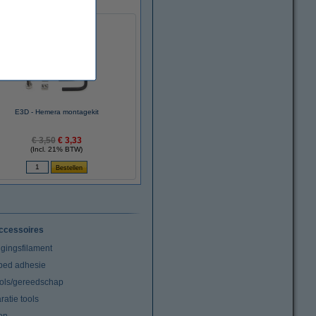
E3D - Hemera montagekit
€ 3,50
€ 3,33
(Incl. 21% BTW)
ccessoires
igingsfilament
tbed adhesie
ools/gereedschap
atie tools