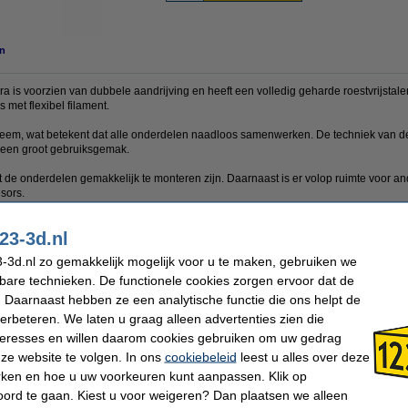
n
is voorzien van dubbele aandrijving en heeft een volledig geharde roestvrijstalen a
 met flexibel filament.
ysteem, wat betekent dat alle onderdelen naadloos samenwerken. De techniek van
or een groot gebruiksgemak.
t de onderdelen gemakkelijk te monteren zijn. Daarnaast is er volop ruimte voor a
nsors.
ngelijke spanning wordt voorkomen dankzij de zogenaamde heatsink.
23-3d.nl
envoudig, net als eventueel onderhoud. Zelfs wanneer filament geladen is, kunt u d
-3d.nl zo gemakkelijk mogelijk voor u te maken, gebruiken we
kbare technieken. De functionele cookies zorgen ervoor dat de
 Daarnaast hebben ze een analytische functie die ons helpt de
verbeteren. We laten u graag alleen advertenties zien die
nteresses en willen daarom cookies gebruiken om uw gedrag
E3D
Nozzle diameter:
ze website te volgen. In ons
cookiebeleid
leest u alles over deze
1,75 mm
Ons Artikelnr:
12 V
rken en hoe u uw voorkeuren kunt aanpassen. Klik op
ord te gaan. Kiest u voor weigeren? Dan plaatsen we alleen