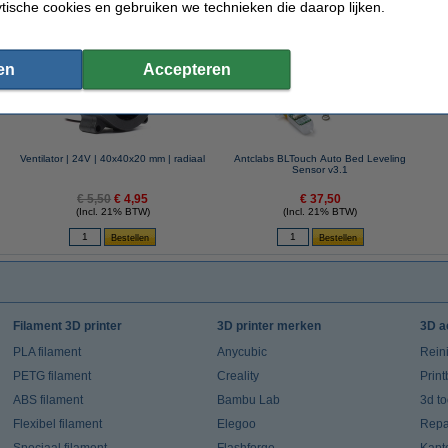
ytische cookies en gebruiken we technieken die daarop lijken.
 dit artikel ook besteld hebben
en
Accepteren
Ventilator | 24V | 40x40x20 mm | radiaal
Antclabs BLTouch Auto Bed Leveling
Sensor v3.1
€ 5,50
€ 4,95
€ 37,50
(Incl. 21% BTW)
(Incl. 21% BTW)
Filament 3D printer
3D printer merken
3D a
PLA filament
Anycubic
Rein
PETG filament
Creality
Prin
ABS filament
Bambu Lab
3d t
Flexibel filament
Elegoo
Repar