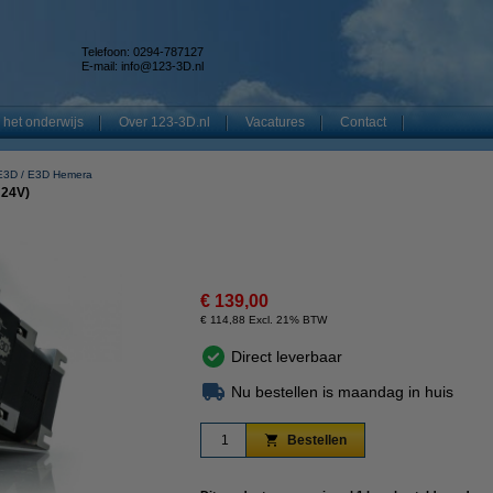
Telefoon: 0294-787127
E-mail:
info@123-3D.nl
 het onderwijs
Over 123-3D.nl
Vacatures
Contact
E3D
E3D Hemera
 24V)
€ 139,00
€ 114,88 Excl. 21% BTW
Direct leverbaar
Nu bestellen is maandag in huis
Bestellen