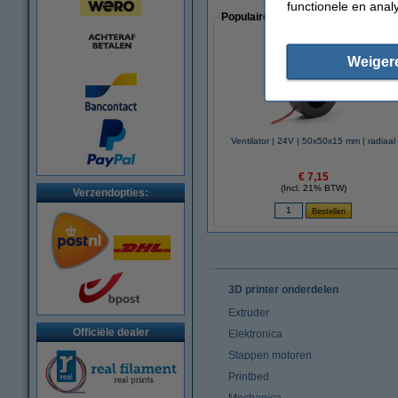
functionele en anal
Populaire artikelen van klanten die
Weiger
Ventilator | 24V | 50x50x15 mm | radiaal
€ 7,15
(Incl. 21% BTW)
Verzendopties:
3D printer onderdelen
Extruder
Officiële dealer
Elektronica
Stappen motoren
Printbed