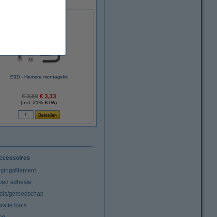
E3D - Hemera montagekit
€ 3,50
€ 3,33
(Incl. 21% BTW)
ccessoires
igingsfilament
tbed adhesie
ools/gereedschap
atie tools