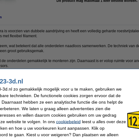
Dit product mag maximaal 1 keer besteld worden.
n
is voorzien van dubbele aandrijving en heeft een volledig geharde roestvrijstalen a
 met flexibel filament.
ysteem, wat betekent dat alle onderdelen naadloos samenwerken. De techniek van
or een groot gebruiksgemak.
t de onderdelen gemakkelijk te monteren zijn. Daarnaast is er volop ruimte voor a
nsors.
ngelijke spanning wordt voorkomen dankzij de zogenaamde heatsink.
23-3d.nl
envoudig, net als eventueel onderhoud. Zelfs wanneer filament geladen is, kunt u d
-3d.nl zo gemakkelijk mogelijk voor u te maken, gebruiken we
kbare technieken. De functionele cookies zorgen ervoor dat de
 Daarnaast hebben ze een analytische functie die ons helpt de
verbeteren. We laten u graag alleen advertenties zien die
nteresses en willen daarom cookies gebruiken om uw gedrag
E3D
Nozzle diameter:
ze website te volgen. In ons
cookiebeleid
leest u alles over deze
1,75 mm
Ons Artikelnr:
24 V
rken en hoe u uw voorkeuren kunt aanpassen. Klik op
ord te gaan. Kiest u voor weigeren? Dan plaatsen we alleen