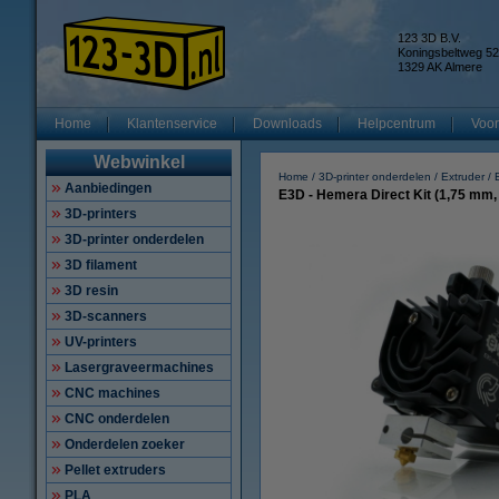
123 3D B.V.
Koningsbeltweg 52
1329 AK Almere
Home
Klantenservice
Downloads
Helpcentrum
Voor
Webwinkel
Home
3D-printer onderdelen
Extruder
Aanbiedingen
E3D - Hemera Direct Kit (1,75 mm,
3D-printers
3D-printer onderdelen
3D filament
3D resin
3D-scanners
UV-printers
Lasergraveermachines
CNC machines
CNC onderdelen
Onderdelen zoeker
Pellet extruders
PLA