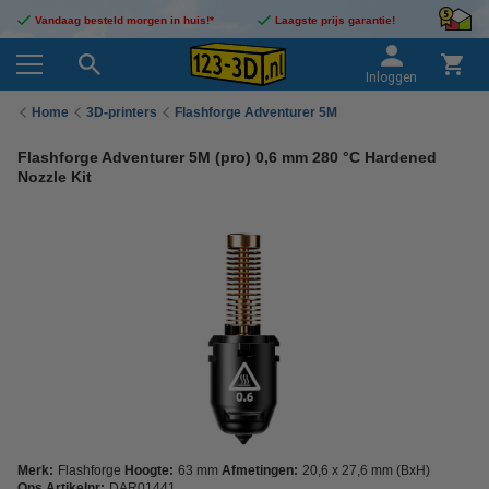
Vandaag besteld morgen in huis!*
Laagste prijs garantie!
Inloggen
Home
3D-printers
Flashforge Adventurer 5M
Flashforge Adventurer 5M (pro) 0,6 mm 280 °C Hardened
Nozzle Kit
Merk:
Flashforge
Hoogte:
63 mm
Afmetingen:
20,6 x 27,6 mm (BxH)
Ons Artikelnr:
DAR01441