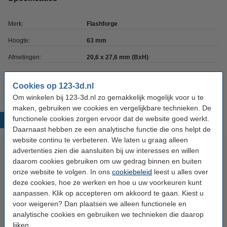
Merk:
Flashforge
Hoogte:
63 mm
Afmetingen:
20,6 x 27,6 mm (BxH)
Ons Artikelnr:
DAR01441
Cookies op 123-3d.nl
Om winkelen bij 123-3d.nl zo gemakkelijk mogelijk voor u te
maken, gebruiken we cookies en vergelijkbare technieken. De
functionele cookies zorgen ervoor dat de website goed werkt.
Populaire producten
Daarnaast hebben ze een analytische functie die ons helpt de
website continu te verbeteren. We laten u graag alleen
advertenties zien die aansluiten bij uw interesses en willen
daarom cookies gebruiken om uw gedrag binnen en buiten
onze website te volgen. In ons
cookiebeleid
leest u alles over
deze cookies, hoe ze werken en hoe u uw voorkeuren kunt
aanpassen. Klik op accepteren om akkoord te gaan. Kiest u
voor weigeren? Dan plaatsen we alleen functionele en
analytische cookies en gebruiken we technieken die daarop
3D print nabewerking set
Flashforge Adventurer 5M (pro)
lijken.