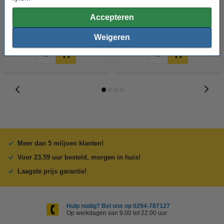
0,25 mm 280 °C Nozzle Kit
Accepteren
€ 9,50
€ 27,50
Incl. 21% BTW
Incl. 21% BTW
Weigeren
Meer dan 5 miljoen klanten!
Voor 23.59 uur besteld, morgen in huis!
Laagste prijs garantie!
Hulp nodig? Bel ons op 0294-787127
Op werkdagen van 9.00 tot 22.00 uur