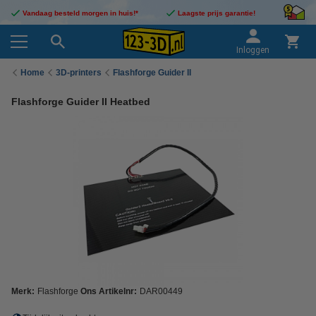
Vandaag besteld morgen in huis!*
Laagste prijs garantie!
Inloggen
Home
3D-printers
Flashforge Guider II
Flashforge Guider II Heatbed
Merk:
Flashforge
Ons Artikelnr:
DAR00449