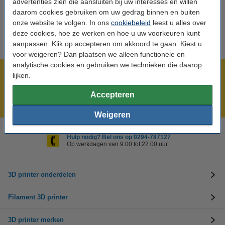
advertenties zien die aansluiten bij uw interesses en willen
LET OP:
daarom cookies gebruiken om uw gedrag binnen en buiten
Van dit artikel is de levertijd momenteel onbekend.
onze website te volgen. In ons
cookiebeleid
leest u alles over
deze cookies, hoe ze werken en hoe u uw voorkeuren kunt
aanpassen. Klik op accepteren om akkoord te gaan. Kiest u
voor weigeren? Dan plaatsen we alleen functionele en
analytische cookies en gebruiken we technieken die daarop
Meer dan 5 miljoen klanten!
lijken.
Voor 23.59 uur besteld, morgen in huis!
Accepteren
Laagste prijs garantie!
Weigeren
Hulp nodig? Bel ons op 0294-787127
Op werkdagen van 9.00 tot 22.00 uur
3D printer onderdelen
Filament 3D printer
3D printer merken