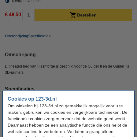
Tijdelijk uitverkocht
€ 48,50
Bestellen
Omschrijving
Specificaties
Omschrijving
Dit heated bed van Flashforge is geschikt voor de Guider II en de Guider IIs
3D-printers.
Specificaties
Cookies op 123-3d.nl
Merk:
Flashforge
Om winkelen bij 123-3d.nl zo gemakkelijk mogelijk voor u te
maken, gebruiken we cookies en vergelijkbare technieken. De
Ons Artikelnr:
DAR00449
functionele cookies zorgen ervoor dat de website goed werkt.
Daarnaast hebben ze een analytische functie die ons helpt de
website continu te verbeteren. We laten u graag alleen