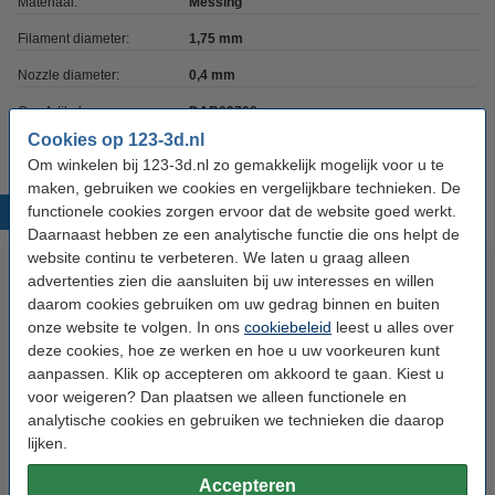
Materiaal:
Messing
Filament diameter:
1,75 mm
Nozzle diameter:
0,4 mm
Ons Artikelnr:
DAR02708
Cookies op 123-3d.nl
Om winkelen bij 123-3d.nl zo gemakkelijk mogelijk voor u te
maken, gebruiken we cookies en vergelijkbare technieken. De
functionele cookies zorgen ervoor dat de website goed werkt.
Populaire producten
Daarnaast hebben ze een analytische functie die ons helpt de
website continu te verbeteren. We laten u graag alleen
advertenties zien die aansluiten bij uw interesses en willen
daarom cookies gebruiken om uw gedrag binnen en buiten
onze website te volgen. In ons
cookiebeleid
leest u alles over
deze cookies, hoe ze werken en hoe u uw voorkeuren kunt
aanpassen. Klik op accepteren om akkoord te gaan. Kiest u
voor weigeren? Dan plaatsen we alleen functionele en
analytische cookies en gebruiken we technieken die daarop
Flashforge Adventurer AD5X
Flashforge Adventurer AD5X
lijken.
nozzle assembly 0,4 mm (Gen 2)
nozzle assembly 0,6 mm
Accepteren