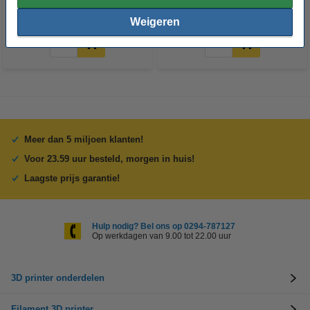
€ 22,50
€ 22,50
Incl. 21% BTW
Incl. 21% BTW
Weigeren
Meer dan 5 miljoen klanten!
Voor 23.59 uur besteld, morgen in huis!
Laagste prijs garantie!
Hulp nodig? Bel ons op 0294-787127
Op werkdagen van 9.00 tot 22.00 uur
3D printer onderdelen
Filament 3D printer