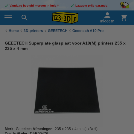
Vandaag besteld morgen in huis!*
Laagste prijs garantie!
Inloggen
Home
3D-printers
GEEETECH
Geeetech A10 Pro
GEEETECH Superplate glasplaat voor A10(M) printers 235 x
235 x 4 mm
Merk:
Geeetech
Afmetingen:
235 x 235 x 4 mm (LxBxH)
Ons Artikelnr:
DAR00476