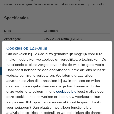
sticker te vervangen. Zo voorkomt u het maken van krassen op het platform.
Specificaties
Merk:
Geeetech
Afmetingen:
235 x 235 x 4 mm (LxBxH)
Ons Artikelnr:
DAR00476
Cookies op 123-3d.nl
Om winkelen bij 123-3d.nl zo gemakkelijk mogelijk voor u te
maken, gebruiken we cookies en vergelijkbare technieken. De
functionele cookies zorgen ervoor dat de website goed werkt.
Daarnaast hebben ze een analytische functie die ons helpt de
Populaire producten
website continu te verbeteren. We laten u graag alleen
advertenties zien die aansluiten bij uw interesses en willen
daarom cookies gebruiken om uw gedrag binnen en buiten
onze website te volgen. In ons
cookiebeleid
leest u alles over
deze cookies, hoe ze werken en hoe u uw voorkeuren kunt
aanpassen. Klik op accepteren om akkoord te gaan. Kiest u
voor weigeren? Dan plaatsen we alleen functionele en
analytische cookies en gebruiken we technieken die daarop