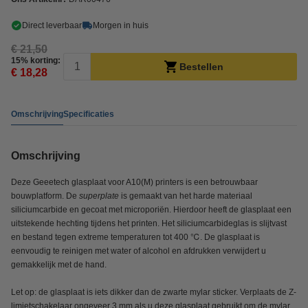
Direct leverbaar
Morgen in huis
€ 21,50
15% korting:
Bestellen
€ 18,28
Omschrijving
Specificaties
Omschrijving
Deze Geeetech glasplaat voor A10(M) printers is een betrouwbaar
bouwplatform. De
superplate
is gemaakt van het harde materiaal
siliciumcarbide en gecoat met microporiën. Hierdoor heeft de glasplaat een
uitstekende hechting tijdens het printen. Het siliciumcarbideglas is slijtvast
en bestand tegen extreme temperaturen tot 400 ℃. De glasplaat is
eenvoudig te reinigen met water of alcohol en afdrukken verwijdert u
gemakkelijk met de hand.
Let op: de glasplaat is iets dikker dan de zwarte mylar sticker. Verplaats de Z-
limietschakelaar ongeveer 3 mm als u deze glasplaat gebruikt om de mylar