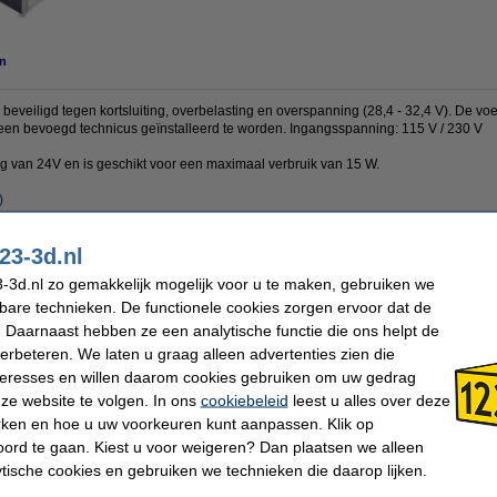
n
eveiligd tegen kortsluiting, overbelasting en overspanning (28,4 - 32,4 V). De voe
 een bevoegd technicus geïnstalleerd te worden. Ingangsspanning: 115 V / 230 V
 van 24V en is geschikt voor een maximaal verbruik van 15 W.
)
23-3d.nl
n Well
Nominale stroom:
0,26 A
-3d.nl zo gemakkelijk mogelijk voor u te maken, gebruiken we
62 x 51 x 28 mm (LxBxH)
Gewicht:
0,13 kg
kbare technieken. De functionele cookies zorgen ervoor dat de
V / 115V
Extra info:
uw oud
 Daarnaast hebben ze een analytische functie die ons helpt de
W
Ons Artikelnr:
LVE00
V DC
verbeteren. We laten u graag alleen advertenties zien die
nteresses en willen daarom cookies gebruiken om uw gedrag
ze website te volgen. In ons
cookiebeleid
leest u alles over deze
 dit artikel ook besteld hebben
rken en hoe u uw voorkeuren kunt aanpassen. Klik op
ord te gaan. Kiest u voor weigeren? Dan plaatsen we alleen
ytische cookies en gebruiken we technieken die daarop lijken.