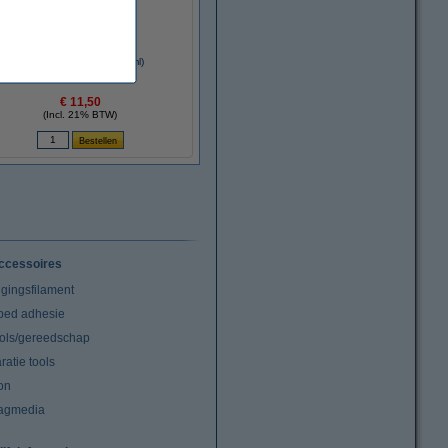
3DLAC hechtspray (400 ml)
€ 11,50
(Incl. 21% BTW)
ccessoires
igingsfilament
tbed adhesie
ools/gereedschap
atie tools
on
agmedia