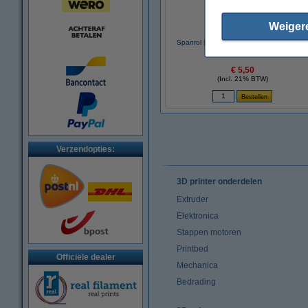
Weiger
Spanrol | gladde pulley hoge resolutie | 
mm riem | 5 mm as
€ 5,50
(Incl. 21% BTW)
Verzendopties:
3D printer onderdelen
Extruder
Elektronica
Stappen motoren
Printbed
Officiële dealer
Mechanica
Bedrading