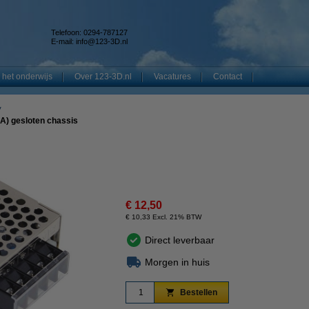
Telefoon: 0294-787127
E-mail:
info@123-3D.nl
 het onderwijs
Over 123-3D.nl
Vacatures
Contact
V
 A) gesloten chassis
€ 12,50
€ 10,33 Excl. 21% BTW
Direct leverbaar
Morgen in huis
Bestellen