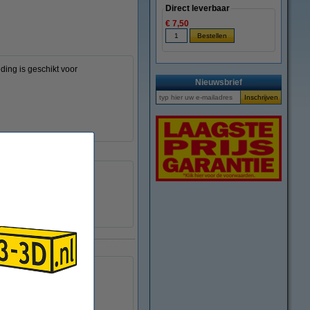
Direct leverbaar
€ 7,50
ding is geschikt voor
Nieuwsbrief
e apparaat
129