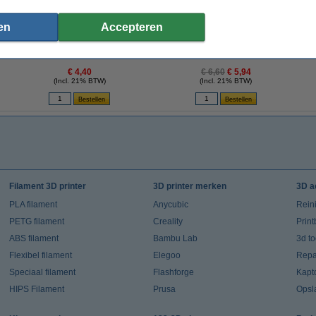
en
Accepteren
6
Schakelaar SPST 5 A 250 V voor
Ventilator | 24V | 60x60x11 mm | axiaal
paneelmontage
€ 4,40
€ 6,60
€ 5,94
(Incl. 21% BTW)
(Incl. 21% BTW)
Filament 3D printer
3D printer merken
3D a
PLA filament
Anycubic
Rein
PETG filament
Creality
Prin
ABS filament
Bambu Lab
3d t
Flexibel filament
Elegoo
Repar
Speciaal filament
Flashforge
Kapt
HIPS Filament
Prusa
Opsl