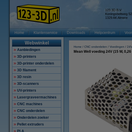
123 3D B.V.
Koningsbeltweg 52
1329 AK Almere
Home
Klantenservice
Downloads
Helpcentrum
Voor
Webwinkel
Home
CNC onderdelen
Voedingen
24
Aanbiedingen
Mean Well voeding 24V (15 W, 0,26
3D-printers
3D-printer onderdelen
3D filament
3D resin
3D-scanners
UV-printers
Lasergraveermachines
CNC machines
CNC onderdelen
Onderdelen zoeker
Pellet extruders
PLA