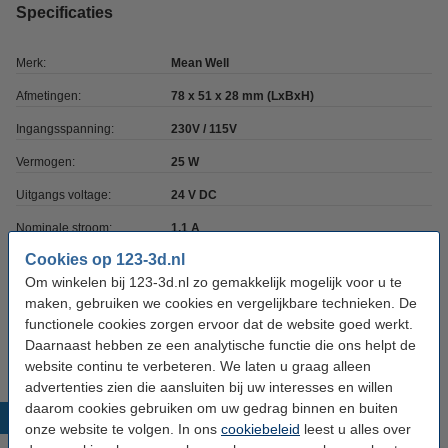
Specificaties
Merk:
Mean Well
Afmetingen:
78 x 51 x 28 mm (LxBxH)
Ingangsspanning:
230V / 115V
Vermogen:
25 W
Uitgangs voltage:
24 V DC
Nominale stroom:
1,1 A
Cookies op 123-3d.nl
Gewicht:
0,2 kg
Om winkelen bij 123-3d.nl zo gemakkelijk mogelijk voor u te
Extra info:
uw oude apparaat
maken, gebruiken we cookies en vergelijkbare technieken. De
functionele cookies zorgen ervoor dat de website goed werkt.
Ons Artikelnr:
LVE00130
Daarnaast hebben ze een analytische functie die ons helpt de
website continu te verbeteren. We laten u graag alleen
advertenties zien die aansluiten bij uw interesses en willen
daarom cookies gebruiken om uw gedrag binnen en buiten
Populaire producten
onze website te volgen. In ons
cookiebeleid
leest u alles over