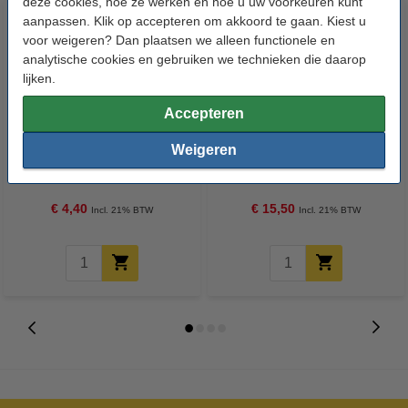
deze cookies, hoe ze werken en hoe u uw voorkeuren kunt
aanpassen. Klik op accepteren om akkoord te gaan. Kiest u
voor weigeren? Dan plaatsen we alleen functionele en
analytische cookies en gebruiken we technieken die daarop
lijken.
Accepteren
Schakelaar SPST 5 A 250 V
NEMA17 stappenmotor | 1,8
Weigeren
voor paneelmontage
graden per stap | 47 mm lang |
5,0 kg/cm
€ 4,40
€ 15,50
Incl. 21% BTW
Incl. 21% BTW