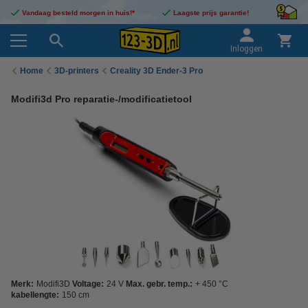
Vandaag besteld morgen in huis!*
Laagste prijs garantie!
Inloggen
Home
3D-printers
Creality 3D Ender-3 Pro
Modifi3d Pro reparatie-/modificatietool
Merk:
Modifi3D
Voltage:
24 V
Max. gebr. temp.:
+ 450 °C
kabellengte:
150 cm