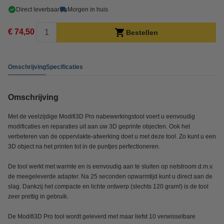
Direct leverbaar
Morgen in huis
€ 74,50
Bestellen
Omschrijving
Specificaties
Omschrijving
Met de veelzijdige Modifi3D Pro nabewerkingstool voert u eenvoudig
modificaties en reparaties uit aan uw 3D geprinte objecten. Ook het
verbeteren van de oppervlakte-afwerking doet u met deze tool. Zo kunt u een
3D object na het printen tot in de puntjes perfectioneren.
De tool werkt met warmte en is eenvoudig aan te sluiten op netstroom d.m.v.
de meegeleverde adapter. Na 25 seconden opwarmtijd kunt u direct aan de
slag. Dankzij het compacte en lichte ontwerp (slechts 120 gram!) is de tool
zeer prettig in gebruik.
De Modifi3D Pro tool wordt geleverd met maar liefst 10 verwisselbare