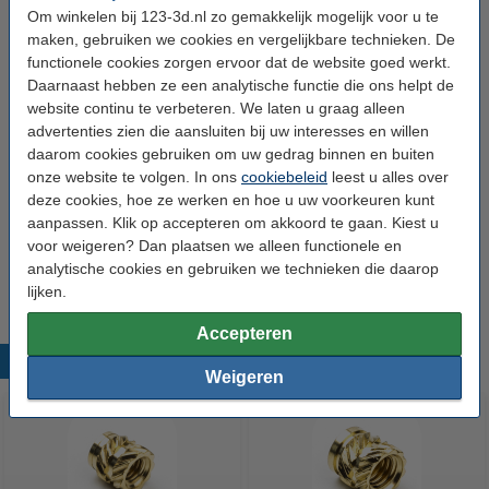
Merk:
Modifi3D
Om winkelen bij 123-3d.nl zo gemakkelijk mogelijk voor u te
maken, gebruiken we cookies en vergelijkbare technieken. De
Voltage:
24 V
functionele cookies zorgen ervoor dat de website goed werkt.
Max. gebr. temp.:
+ 450 °C
Daarnaast hebben ze een analytische functie die ons helpt de
website continu te verbeteren. We laten u graag alleen
kabellengte:
150 cm
advertenties zien die aansluiten bij uw interesses en willen
daarom cookies gebruiken om uw gedrag binnen en buiten
Vermogen:
30 W
onze website te volgen. In ons
cookiebeleid
leest u alles over
Gewicht:
0,12 kg
deze cookies, hoe ze werken en hoe u uw voorkeuren kunt
aanpassen. Klik op accepteren om akkoord te gaan. Kiest u
Extra info:
uw oude apparaat
voor weigeren? Dan plaatsen we alleen functionele en
Ons Artikelnr:
DGS00090
analytische cookies en gebruiken we technieken die daarop
lijken.
Accepteren
Populaire producten
Weigeren