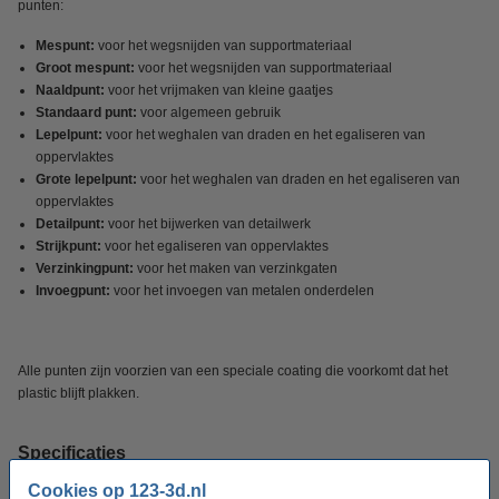
punten:
Mespunt:
voor het wegsnijden van supportmateriaal
Groot mespunt:
voor het wegsnijden van supportmateriaal
Naaldpunt:
voor het vrijmaken van kleine gaatjes
Standaard punt:
voor algemeen gebruik
Lepelpunt:
voor het weghalen van draden en het egaliseren van
oppervlaktes
Grote lepelpunt:
voor het weghalen van draden en het egaliseren van
oppervlaktes
Detailpunt:
voor het bijwerken van detailwerk
Strijkpunt:
voor het egaliseren van oppervlaktes
Verzinkingpunt:
voor het maken van verzinkgaten
Invoegpunt:
voor het invoegen van metalen onderdelen
Alle punten zijn voorzien van een speciale coating die voorkomt dat het
plastic blijft plakken.
Specificaties
Cookies op 123-3d.nl