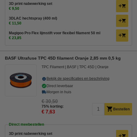
3D print nabewerking set
€ 9,50
3DLAC hechtspray (400 ml)
€ 11,50
Magigoo Pro Flex lijmstift voor flexibel filament 50 ml
€ 23,85
BASF Ultrafuse TPC 45D filament Oranje 2,85 mm 0,5 kg
TPC Filament
BASF
TPC 45D
Oranje
Bekijk de specificaties en beschrijving
Direct leverbaar
Morgen in huis
€ 30,50
75% korting:
Bestellen
€ 7,63
Direct meebestellen
3D print nabewerking set