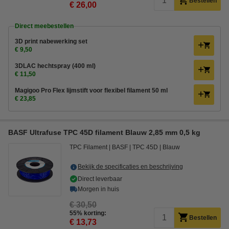
Bestellen
€ 26,00
Direct meebestellen
3D print nabewerking set
€ 9,50
3DLAC hechtspray (400 ml)
€ 11,50
Magigoo Pro Flex lijmstift voor flexibel filament 50 ml
€ 23,85
BASF Ultrafuse TPC 45D filament Blauw 2,85 mm 0,5 kg
TPC Filament
BASF
TPC 45D
Blauw
Bekijk de specificaties en beschrijving
Direct leverbaar
Morgen in huis
€ 30,50
55% korting:
Bestellen
€ 13,73