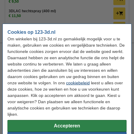
€ 9,50
3DLAC hechtspray (400 ml)
€ 11,50
Magigoo Pro Flex lijmstift voor flexibel filament 50 ml
€ 23,85
Cookies op 123-3d.nl
Om winkelen bij 123-3d.nl zo gemakkelijk mogelijk voor u te
maken, gebruiken we cookies en vergelijkbare technieken. De
BASF Ultrafuse TPC 45D filament Rood 2,85 mm 0,5 kg
functionele cookies zorgen ervoor dat de website goed werkt.
Daarnaast hebben ze een analytische functie die ons helpt de
TPC Filament
BASF
TPC 45D
Rood
website continu te verbeteren. We laten u graag alleen
advertenties zien die aansluiten bij uw interesses en willen
Bekijk de specificaties en beschrijving
daarom cookies gebruiken om uw gedrag binnen en buiten
Direct leverbaar
onze website te volgen. In ons
cookiebeleid
leest u alles over
Morgen in huis
deze cookies, hoe ze werken en hoe u uw voorkeuren kunt
€ 30,50
aanpassen. Klik op accepteren om akkoord te gaan. Kiest u
75% korting:
Bestellen
voor weigeren? Dan plaatsen we alleen functionele en
€ 7,63
analytische cookies en gebruiken we technieken die daarop
lijken.
Direct meebestellen
3D print nabewerking set
Accepteren
€ 9,50