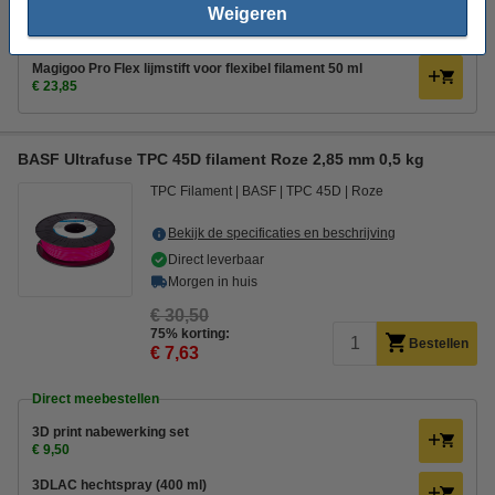
Weigeren
3DLAC hechtspray (400 ml)
€ 11,50
Magigoo Pro Flex lijmstift voor flexibel filament 50 ml
€ 23,85
BASF Ultrafuse TPC 45D filament Roze 2,85 mm 0,5 kg
TPC Filament
BASF
TPC 45D
Roze
Bekijk de specificaties en beschrijving
Direct leverbaar
Morgen in huis
€ 30,50
75% korting:
Bestellen
€ 7,63
Direct meebestellen
3D print nabewerking set
€ 9,50
3DLAC hechtspray (400 ml)