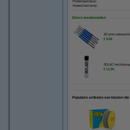
Printtemperatuur:
Heated bed temp:
Direct meebestellen
3D print nabewerki
€ 9,50
3DLAC hechtspray
€ 11,50
Populaire artikelen van klanten die