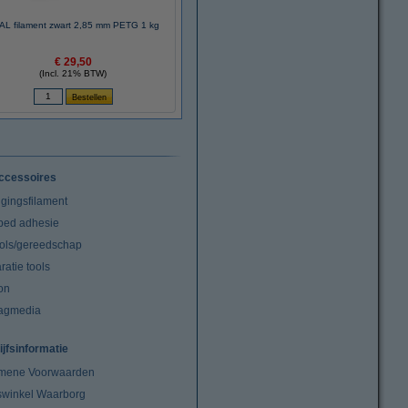
AL filament zwart 2,85 mm PETG 1 kg
€ 29,50
(Incl. 21% BTW)
ccessoires
igingsfilament
tbed adhesie
ools/gereedschap
atie tools
on
agmedia
ijfsinformatie
mene Voorwaarden
swinkel Waarborg