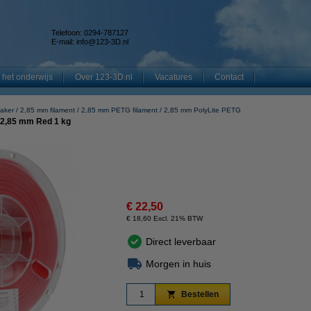
Telefoon: 0294-787127
E-mail:
info@123-3D.nl
 het onderwijs
Over 123-3D.nl
Vacatures
Contact
aker
2,85 mm filament
2,85 mm PETG filament
2,85 mm PolyLite PETG
 2,85 mm Red 1 kg
€ 22,50
€ 18,60 Excl. 21% BTW
Direct leverbaar
Morgen in huis
Bestellen