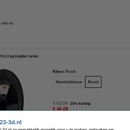
 (400 ml)
 2,3 kg (Jupiter serie)
Kleur:
Rood
Hemelsblauw
Rood
€ 62,50
25% korting:
€ 46,88
€ 38,74 Excl. 21% BTW
23-3d.nl
Direct leverbaar
-3d.nl zo gemakkelijk mogelijk voor u te maken, gebruiken we