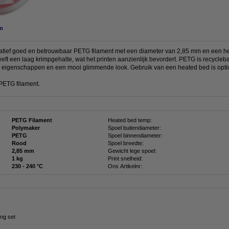
n
tatief goed en betrouwbaar PETG filament met een diameter van 2,85 mm en een he
eft een laag krimpgehalte, wat het printen aanzienlijk bevordert. PETG is recycleba
e eigenschappen en een mooi glimmende look. Gebruik van een heated bed is opti
PETG filament.
PETG Filament
Heated bed temp:
Polymaker
Spoel buitendiameter:
PETG
Spoel binnendiameter:
Rood
Spoel breedte:
2,85 mm
Gewicht lege spoel:
1 kg
Print snelheid:
230 - 240 °C
Ons Artikelnr:
ng set