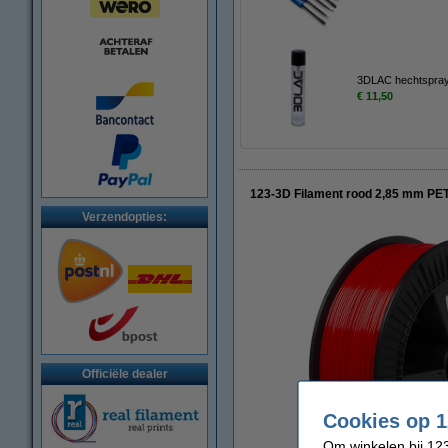
3DLAC hechtspray
€ 11,50
123-3D Filament rood 2,85 mm PETG
Verzendopties:
Officiële dealer
Cookies op 1
Om winkelen bij 123