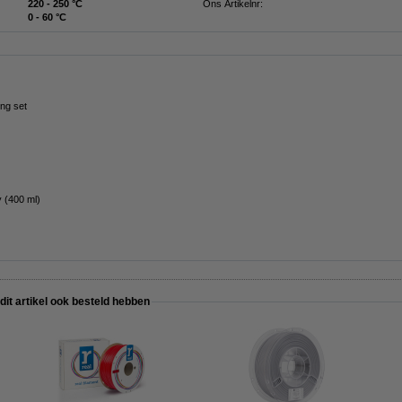
220 - 250 °C
Ons Artikelnr:
0 - 60 °C
ng set
 (400 ml)
 dit artikel ook besteld hebben