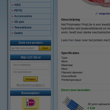
ABS
PETG
vergrote
Accessoires
Omschrijving
3D pen
Het Polymaker PolyLite is een kwali
Tweedekans
hydrofobe stof (waterafstotend) en he
vorm, heeft zeer sterke mechanisch
Outlet
Lees
hier
meer over het printen met 
Zoek een product
Zoek
Specificaties
Mijn 123-3D.nl
Type:
Merk:
Materiaal:
Kleur:
Filament diameter:
Hoeveelheid:
Printtemperatuur:
Wachtwoord vergeten ?
Direct mee bestellen
Betaalopties:
3D print nabewerki
€ 9,50