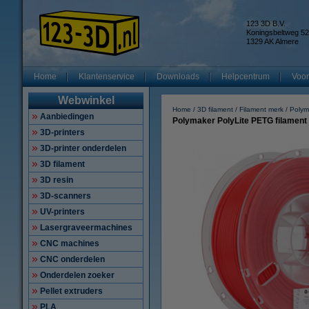
123 3D B.V.
Koningsbeltweg 52
1329 AK Almere
Home
Klantenservice
Downloads
Helpcentrum
Voor
Webwinkel
Home
3D filament
Filament merk
Polym
Aanbiedingen
Polymaker PolyLite PETG filament
3D-printers
3D-printer onderdelen
3D filament
3D resin
3D-scanners
UV-printers
Lasergraveermachines
CNC machines
CNC onderdelen
Onderdelen zoeker
Pellet extruders
PLA