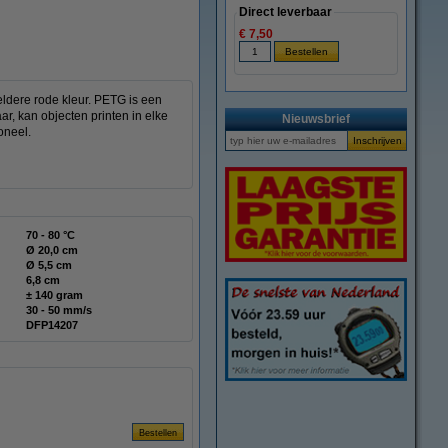
Direct leverbaar
€ 7,50
ldere rode kleur. PETG is een
ar, kan objecten printen in elke
Nieuwsbrief
oneel.
70 - 80 °C
Ø 20,0 cm
Ø 5,5 cm
6,8 cm
± 140 gram
30 - 50 mm/s
DFP14207