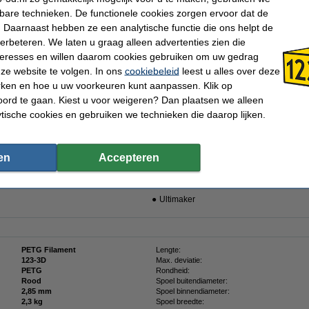
Morgen in huis
kbare technieken. De functionele cookies zorgen ervoor dat de
 Daarnaast hebben ze een analytische functie die ons helpt de
Bestellen
verbeteren. We laten u graag alleen advertenties zien die
n
nteresses en willen daarom cookies gebruiken om uw gedrag
ze website te volgen. In ons
cookiebeleid
leest u alles over deze
an 123-3D.nl is het ideale filament voor het 3D-printen van sterke objecten. PETG
rken en hoe u uw voorkeuren kunt aanpassen. Klik op
 sterk als gebruiksvriendelijk. Daarnaast heeft het geheel unieke eigenschappen, z
ord te gaan. Kiest u voor weigeren? Dan plaatsen we alleen
 2,85 mm PETG is een licht flexibel filament waarmee u eenvoudig 3D-print zonder 
ytische cookies en gebruiken we technieken die daarop lijken.
PETG filament.
en
Accepteren
gende merken:
●
LulzBot
●
Ultimaker
PETG Filament
Lengte:
123-3D
Max. deviatie:
PETG
Rondheid:
Rood
Spoel buitendiameter:
2,85 mm
Spoel binnendiameter:
2,3 kg
Spoel breedte: