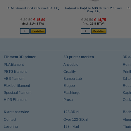
REAL filament rood 2,85 mm ASA 1 kg
Polymaker PolyLite ABS filament 2,85 mm
RE
Grey 1 kg
€ 39,50
€ 15,80
€ 29,50
€ 14,75
(Incl. 21% BTW)
(Incl. 21% BTW)
Filament 3D printer
3D printer merken
3D a
PLA filament
Anycubic
Rein
PETG filament
Creality
Prin
ABS filament
Bambu Lab
3d t
Flexibel filament
Elegoo
Repar
Speciaal filament
Flashforge
Kapt
HIPS Filament
Prusa
Opsl
Klantenservice
123-3D.nl
Bedr
Contact
Over 123-3D.nl
Alge
Levering
123inkt.nl
Thui