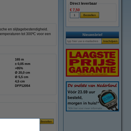
Direct leverbaar
€ 7,50
sche en slijtagebestendigheid.
 temperaturen tot 300ºC voor een
Nieuwsbrief
165 m
± 0,05 mm
>95%
Ø 20,0 cm
Ø 5,5 cm
4,5 cm
DFP12054