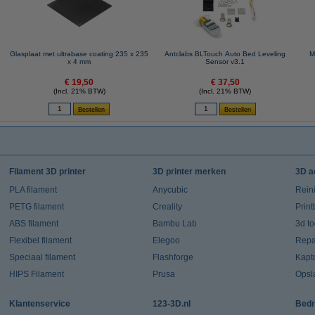
Glasplaat met ultrabase coating 235 x 235
Antclabs BLTouch Auto Bed Leveling
M
x 4 mm
Sensor v3.1
€ 19,50
€ 37,50
(Incl. 21% BTW)
(Incl. 21% BTW)
Filament 3D printer
3D printer merken
3D a
PLA filament
Anycubic
Rein
PETG filament
Creality
Prin
ABS filament
Bambu Lab
3d t
Flexibel filament
Elegoo
Repar
Speciaal filament
Flashforge
Kapt
HIPS Filament
Prusa
Opsl
Klantenservice
123-3D.nl
Bedr