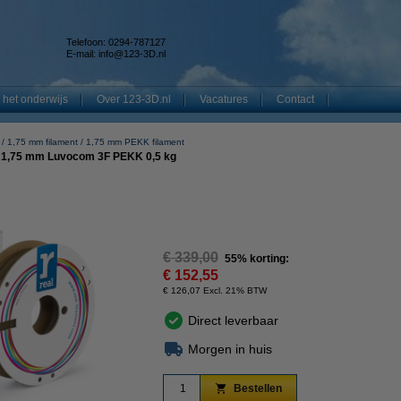
Telefoon: 0294-787127
E-mail:
info@123-3D.nl
 het onderwijs
Over 123-3D.nl
Vacatures
Contact
1,75 mm filament
1,75 mm PEKK filament
al 1,75 mm Luvocom 3F PEKK 0,5 kg
€ 339,00
55% korting:
€ 152,55
€ 126,07 Excl. 21% BTW
Direct leverbaar
Morgen in huis
Bestellen