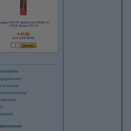
agigoo Pro HT lijmstift voor PEEK en
PEKK filament 50 ml
€ 47,85
(Incl. 21% BTW)
ccessoires
igingsfilament
tbed adhesie
ools/gereedschap
atie tools
on
agmedia
ijfsinformatie