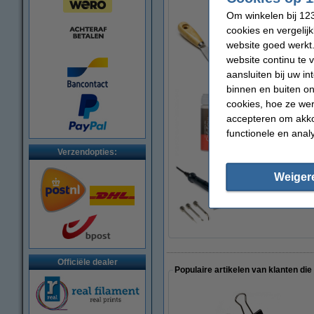
Om winkelen bij 123
cookies en vergelij
website goed werkt.
KWB Plamuurmes
€ 3,75
website continu te 
aansluiten bij uw i
binnen en buiten on
cookies, hoe ze we
accepteren om akko
Magigoo Pro HT lij
€ 47,85
functionele en anal
Verzendopties:
Weiger
Modifi3d reparatie-
€ 34,50
Officiële dealer
Populaire artikelen van klanten die