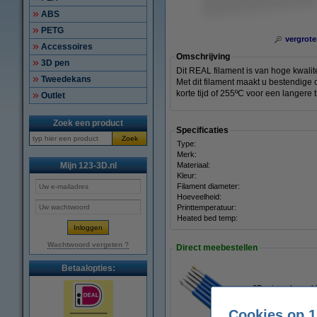
ABS
PETG
vergrote
Accessoires
Omschrijving
3D pen
Dit REAL filament is van hoge kwalit
Tweedekans
Met dit filament maakt u bestendige
korte tijd of 255ºC voor een langere t
Outlet
Zoek een product
Specificaties
Zoek
Type:
Merk:
Mijn 123-3D.nl
Materiaal:
Kleur:
Filament diameter:
Hoeveelheid:
Printtemperatuur:
Heated bed temp:
Wachtwoord vergeten ?
Direct meebestellen
Betaalopties:
3D print nabewerki
€ 9,50
Cookies op 1