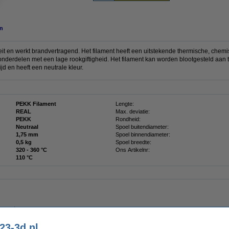
n
eit en werkt brandvertragend. Het filament heeft een uitstekende thermische, chemi
 onderdelen met een lage rookgiftigheid. Het filament kan worden blootgesteld aan
ijd en heeft een neutrale kleur.
PEKK Filament
Lengte:
REAL
Max. deviatie:
PEKK
Rondheid:
Neutraal
Spoel buitendiameter:
1,75 mm
Spoel binnendiameter:
0,5 kg
Spoel breedte:
320 - 360 °C
Ons Artikelnr:
110 °C
ng set
23-3d.nl