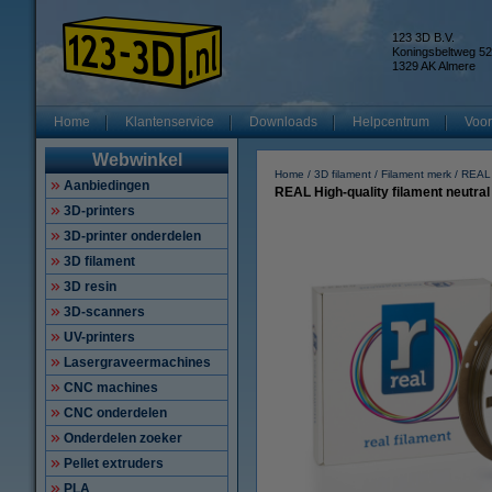
123 3D B.V.
Koningsbeltweg 52
1329 AK Almere
Home
Klantenservice
Downloads
Helpcentrum
Voor
Webwinkel
Home
3D filament
Filament merk
REAL
Aanbiedingen
REAL High-quality filament neutr
3D-printers
3D-printer onderdelen
3D filament
3D resin
3D-scanners
UV-printers
Lasergraveermachines
CNC machines
CNC onderdelen
Onderdelen zoeker
Pellet extruders
PLA