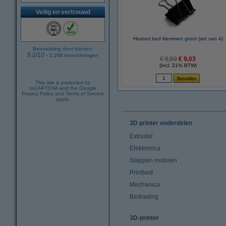
Veilig en vertrouwd
Heated bed klemmen groot (set van 4)
Beoordeling door klanten:
9.2
/
10
-
2.288
beoordelingen
€ 9,50
€ 9,03
(Incl. 21% BTW)
This site is protected by
reCAPTCHA and the Google
Privacy Policy
and
Terms of Service
apply.
3D printer onderdelen
Extruder
Elektronica
Stappen motoren
Printbed
Mechanica
Bedrading
3D-printer