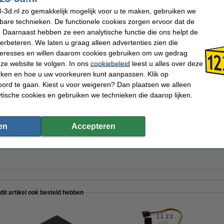
-3d.nl zo gemakkelijk mogelijk voor u te maken, gebruiken we
kbare technieken. De functionele cookies zorgen ervoor dat de
 Daarnaast hebben ze een analytische functie die ons helpt de
 40 mm
verbeteren. We laten u graag alleen advertenties zien die
nteresses en willen daarom cookies gebruiken om uw gedrag
ze website te volgen. In ons
cookiebeleid
leest u alles over deze
rken en hoe u uw voorkeuren kunt aanpassen. Klik op
ord te gaan. Kiest u voor weigeren? Dan plaatsen we alleen
mstift voor PEEK en PEKK filament 50 ml
ytische cookies en gebruiken we technieken die daarop lijken.
en
Accepteren
/modificatietool
 dit artikel ook besteld hebben