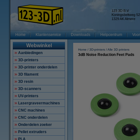
123 3D B.V.
Koningsbeltweg 52
1329 AK Almere
Home
Klantenservice
Downloads
Helpcentrum
Voor
Webwinkel
Home
3D-printers
Alle 3D printers
Aanbiedingen
3dB Noise Reduction Feet Pads
3D-printers
3D-printer onderdelen
3D filament
3D resin
3D-scanners
UV-printers
Lasergraveermachines
CNC machines
CNC onderdelen
Onderdelen zoeker
Pellet extruders
PLA