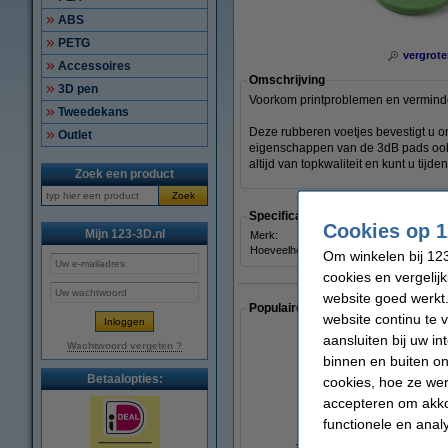
ABS
PETG
vergrote
Accessoires
Omschrijving
3D pen
Voorkom printproblemen en verminde
Tweedekans
Deze rubberen voetjes bevestigt u o
Outlet
eigenschappen van de 3dB pads ook vo
altijd van topkwaliteit en kunt u tijd
Zoek een product
Zoek
Specificaties
Cookies op 1
Mijn 123-3D.nl
Merk:
Hoeveelheid:
Om winkelen bij 123
cookies en vergelij
website goed werkt.
Populaire artikelen van klanten die
website continu te 
aansluiten bij uw i
Wachtwoord vergeten ?
binnen en buiten on
Betaalopties:
cookies, hoe ze we
accepteren om akko
functionele en anal
3D print nabewerking set