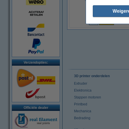
Weiger
€ 9,50
(Incl. 21% BTW)
Verzendopties:
3D printer onderdelen
Extruder
Elektronica
Stappen motoren
Printbed
Officiële dealer
Mechanica
Bedrading