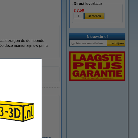
Direct leverbaar
€ 7,50
Nieuwsbrief
arnaast zorgen de dempende
Op deze manier zijn uw prints
 video
65
reality 3D Ender 3 V3 KE 3D printer