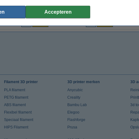
en
Accepteren
€ 11,50
€ 169,00
(Incl. 21% BTW)
(Incl. 21% BTW)
Filament 3D printer
3D printer merken
3D a
PLA filament
Anycubic
Rein
PETG filament
Creality
Prin
ABS filament
Bambu Lab
3d t
Flexibel filament
Elegoo
Repar
Speciaal filament
Flashforge
Kapt
HIPS Filament
Prusa
Opsl