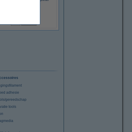
€ 239,00
(Incl. 21% BTW)
ccessoires
igingsfilament
tbed adhesie
ools/gereedschap
atie tools
on
agmedia