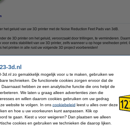
n
r het geluid van uw 3D printer met de Noise Reduction Feet Pads van 3dB.
nder de 3D printer om het geluid, veroorzaakt door trillingen, te verminderen. Da
or extra stabiliteit van uw 3D printer, zelfs wanneer u op hoge snelheden print. 
ens het printen in alle rust uw volgende 3D project voorbereiden!
23-3d.nl
Steelmans3D
Video:
Promotie
4 Stuks
Ons Artikelnr:
DAR002
-3d.nl zo gemakkelijk mogelijk voor u te maken, gebruiken we
kbare technieken. De functionele cookies zorgen ervoor dat de
 Daarnaast hebben ze een analytische functie die ons helpt de
 dit artikel ook besteld hebben
verbeteren. We laten u graag alleen advertenties zien die
nteresses en willen daarom cookies gebruiken om uw gedrag
ze website te volgen. In ons
cookiebeleid
leest u alles over deze
rken en hoe u uw voorkeuren kunt aanpassen. Klik op
ord te gaan. Kiest u voor weigeren? Dan plaatsen we alleen
ytische cookies en gebruiken we technieken die daarop lijken.
3DLAC hechtspray (400 ml)
Creality 3D Ender 3 V3 SE 3D printer
C