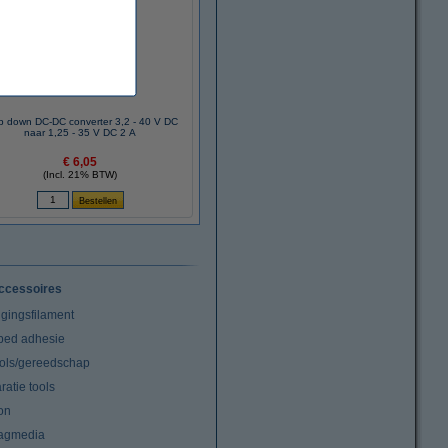
p down DC-DC converter 3,2 - 40 V DC
naar 1,25 - 35 V DC 2 A
€ 6,05
(Incl. 21% BTW)
ccessoires
igingsfilament
tbed adhesie
ools/gereedschap
atie tools
on
agmedia