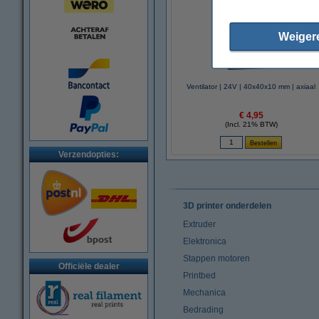
Weiger
Ventilator | 24V | 40x40x10 mm | axiaal
€ 4,95
(Incl. 21% BTW)
Verzendopties:
3D printer onderdelen
Extruder
Elektronica
Stappen motoren
Officiële dealer
Printbed
Mechanica
Bedrading