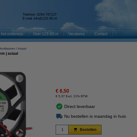
Telefoon: 0294-787127
E-mail:
info@123-3D.nl
 het onderwijs
Over 123-3D.nl
Vacatures
Contact
entilatoren
Axiaal
mm | axiaal
€ 6,50
€ 5,37 Excl. 21% BTW
Direct leverbaar
Nu bestellen is maandag in huis
Bestellen