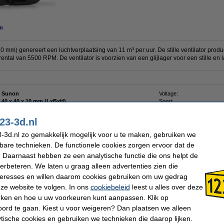
n
mm) genereert een luchtverplaatsing van 11 m³ per uur. De stille ventilator produ
ental van 5500 RPM. De ventilator is voorzien van een glijlager voor een stille en 
Sunon
Voltage:
40 x 40 x 10 mm (LxBxH)
Soort:
90 mA
Ons Artikelnr:
23-3d.nl
-3d.nl zo gemakkelijk mogelijk voor u te maken, gebruiken we
kbare technieken. De functionele cookies zorgen ervoor dat de
 Daarnaast hebben ze een analytische functie die ons helpt de
 40x40 mm
verbeteren. We laten u graag alleen advertenties zien die
nteresses en willen daarom cookies gebruiken om uw gedrag
ze website te volgen. In ons
cookiebeleid
leest u alles over deze
rken en hoe u uw voorkeuren kunt aanpassen. Klik op
ord te gaan. Kiest u voor weigeren? Dan plaatsen we alleen
 dit artikel ook besteld hebben
ytische cookies en gebruiken we technieken die daarop lijken.