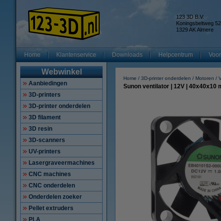
123 3D B.V.
Koningsbeltweg 52
1329 AK Almere
Home
Klantenservice
Downloads
Helpcentrum
Voor
Webwinkel
Home
3D-printer onderdelen
Motoren
V
Aanbiedingen
Sunon ventilator | 12V | 40x40x10 
3D-printers
3D-printer onderdelen
3D filament
3D resin
3D-scanners
UV-printers
Lasergraveermachines
CNC machines
CNC onderdelen
Onderdelen zoeker
Pellet extruders
PLA