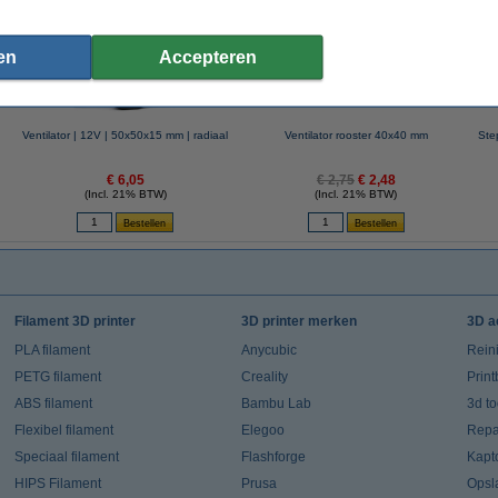
en
Accepteren
Ventilator | 12V | 50x50x15 mm | radiaal
Ventilator rooster 40x40 mm
Ste
€ 6,05
€ 2,75
€ 2,48
(Incl. 21% BTW)
(Incl. 21% BTW)
Filament 3D printer
3D printer merken
3D a
PLA filament
Anycubic
Rein
PETG filament
Creality
Prin
ABS filament
Bambu Lab
3d t
Flexibel filament
Elegoo
Repar
Speciaal filament
Flashforge
Kapt
HIPS Filament
Prusa
Opsl