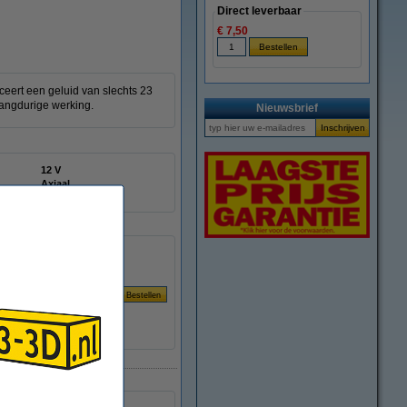
Direct leverbaar
€ 7,50
ceert een geluid van slechts 23
langdurige werking.
Nieuwsbrief
12 V
Axiaal
DMO00020