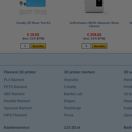
Creality 3D Resin Tool Kit
UniFormation W230 Ultrasonic Resin
U
Cleaner
€ 19,50
€ 259,00
(Incl. 21% BTW)
(Incl. 21% BTW)
Filament 3D printer
3D printer merken
3D a
PLA filament
Anycubic
Rein
PETG filament
Creality
Prin
ABS filament
Bambu Lab
3d t
Flexibel filament
Elegoo
Repar
Speciaal filament
Flashforge
Kapt
HIPS Filament
Prusa
Opsl
Klantenservice
123-3D.nl
Bedr