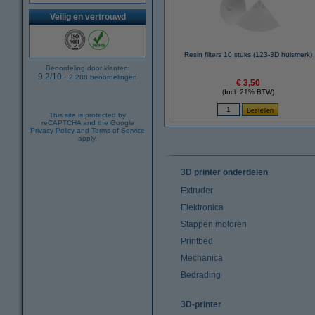
Veilig en vertrouwd
Resin filters 10 stuks (123-3D huismerk)
Beoordeling door klanten:
9.2
/
10
-
2.288
beoordelingen
€ 3,50
(Incl. 21% BTW)
This site is protected by
reCAPTCHA and the Google
Privacy Policy
and
Terms of Service
apply.
3D printer onderdelen
Extruder
Elektronica
Stappen motoren
Printbed
Mechanica
Bedrading
3D-printer