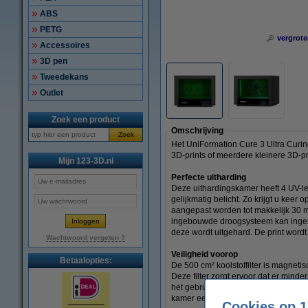
ABS
PETG
vergrote
Accessoires
3D pen
Tweedekans
Outlet
Zoek een product
Omschrijving
Zoek
Het UniFormation Cure 3 Ultra Curing
3D-prints of meerdere kleinere 3D-p
Mijn 123-3D.nl
Perfecte uitharding
Deze uithardingskamer heeft 4 UV-led 
gelijkmatig belicht. Zo krijgt u keer
aangepast worden tot makkelijk 30 m
ingebouwde droogsysteem kan ingestel
deze wordt uitgehard. De print wordt
Wachtwoord vergeten ?
Veiligheid voorop
Betaalopties:
De 500 cm² koolstoffilter is magneti
Deze filter zorgt ervoor dat er minde
het gebruiken van deze uithardingsk
kamer een plastic bescherming tegen 
Cookies op 1