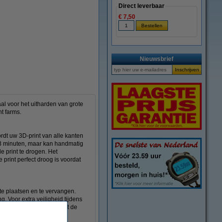
Direct leverbaar
€ 7,50
Nieuwsbrief
al voor het uitharden van grote
t farms.
ordt uw 3D-print van alle kanten
op 3 minuten, maar kan handmatig
 print te drogen. Het
print perfect droog is voordat
te plaatsen en te vervangen.
g. Voor extra veiligheid tijdens
penstaat. Daarnaast heeft de