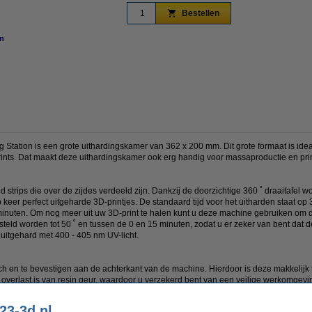
Bestellen
n
vergroten
 Station is een grote uithardingskamer van 362 x 200 mm. Dit grote formaat is idea
rints. Dat maakt deze uithardingskamer ook erg handig voor massaproductie en prin
strips die over de zijdes verdeeld zijn. Dankzij de doorzichtige 360 ˚ draaitafel w
 op keer perfect uitgeharde 3D-printjes. De standaard tijd voor het uitharden staat 
inuten. Om nog meer uit uw 3D-print te halen kunt u deze machine gebruiken om de
d worden tot 50 ˚ en tussen de 0 en 15 minuten, zodat u er zeker van bent dat de 
 uitgehard met 400 - 405 nm UV-licht.
sch en te bevestigen aan de achterkant van de machine. Hierdoor is deze makkelijk 
r overlast is van resin geur, waardoor u verzekerd bent van een veilige werkomgevin
amer is er een extra beveiliging waardoor de machine niet aan kan als de deksel o
blootstelling aan UV-licht.
23-3d.nl