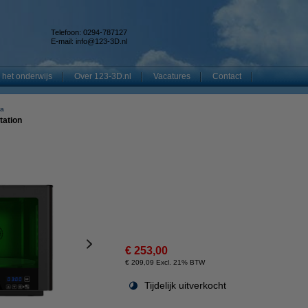
Telefoon: 0294-787127
E-mail:
info@123-3D.nl
 het onderwijs
Over 123-3D.nl
Vacatures
Contact
ra
tation
€ 253,00
€ 209,09 Excl. 21% BTW
Tijdelijk uitverkocht