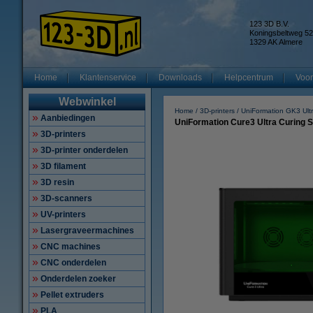
123 3D B.V.
Koningsbeltweg 52
1329 AK Almere
Home
Klantenservice
Downloads
Helpcentrum
Voor
Webwinkel
Home
3D-printers
UniFormation GK3 Ult
Aanbiedingen
UniFormation Cure3 Ultra Curing S
3D-printers
3D-printer onderdelen
3D filament
3D resin
3D-scanners
UV-printers
Lasergraveermachines
CNC machines
CNC onderdelen
Onderdelen zoeker
Pellet extruders
PLA