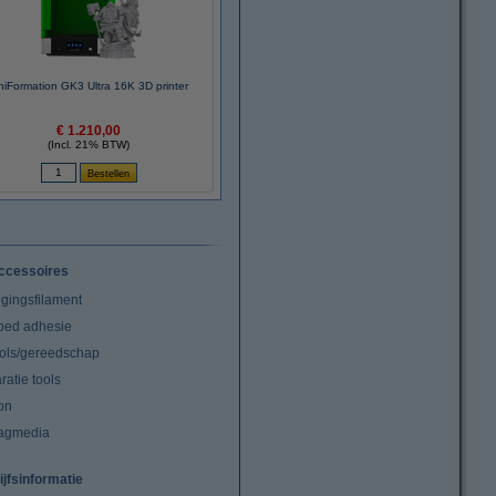
niFormation GK3 Ultra 16K 3D printer
€ 1.210,00
(Incl. 21% BTW)
ccessoires
igingsfilament
tbed adhesie
ools/gereedschap
atie tools
on
agmedia
ijfsinformatie