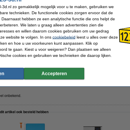
ing Station:
-3d.nl zo gemakkelijk mogelijk voor u te maken, gebruiken we
kbare technieken. De functionele cookies zorgen ervoor dat de
 Daarnaast hebben ze een analytische functie die ons helpt de
verbeteren. We laten u graag alleen advertenties zien die
nteresses en willen daarom cookies gebruiken om uw gedrag
ze website te volgen. In ons
cookiebeleid
leest u alles over deze
rken en hoe u uw voorkeuren kunt aanpassen. Klik op
ord te gaan. Kiest u voor weigeren? Dan plaatsen we alleen
ytische cookies en gebruiken we technieken die daarop lijken.
ormation
Voltage:
24 V 
399 x 437 x 305 mm (LxBxH)
Extra info:
uw ou
 / 220V
Ons Artikelnr:
DAR0
 kg
Handleiding EN:
Down
en
Accepteren
 nm
teel onbekend.
 dit artikel ook besteld hebben