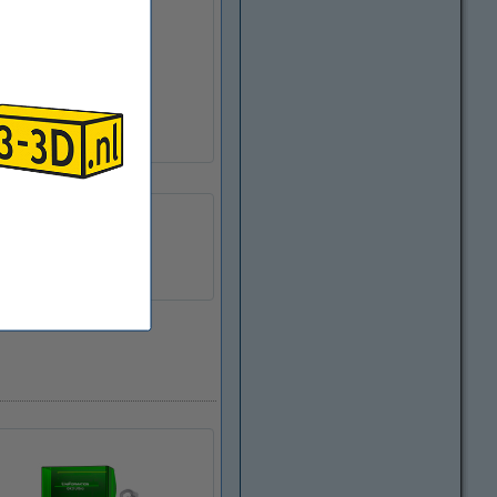
DC
de apparaat
1848
load