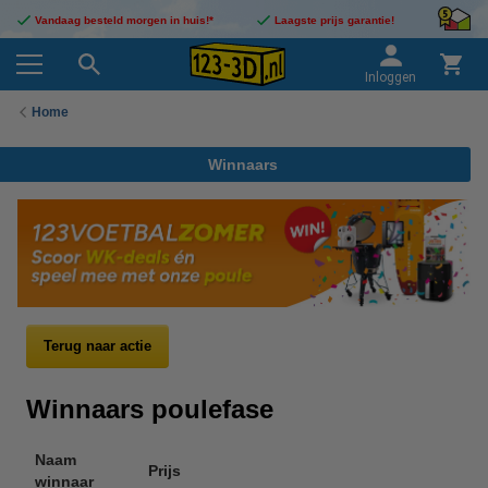
Vandaag besteld morgen in huis!*
Laagste prijs garantie!
Inloggen
Home
Winnaars
Terug naar actie
Winnaars poulefase
Naam
Prijs
winnaar