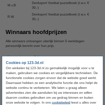
Denksport Voetbal puzzelboek (t.w.v. €
M.v.B.
30,-)
Denksport Voetbal puzzelboek (t.w.v. €
R.W.
30,-)
Winnaars hoofdprijzen
Alle winnaars ontvangen uiterlijk binnen 5 werkdagen
persoonlijk bericht over hun prijs.
Naam winnaar
Prijs
Cookies op 123-3d.nl
BBQ - The Bastard Medium Complete
S.d.K.
Om winkelen bij 123-3d.nl zo gemakkelijk mogelijk voor u te
(t.w.v.: €1.039,-)
maken, gebruiken we cookies en vergelijkbare technieken. De
SUP board - Aqua Marina Fusion All-
functionele cookies zorgen ervoor dat de website goed werkt.
B.R.
around met blue drive s motor (t.w.v.:
Daarnaast hebben ze een analytische functie die ons helpt de
€690,-)
website continu te verbeteren. We laten u graag alleen
advertenties zien die aansluiten bij uw interesses en willen
Tablet – Apple iPad Air 128GB (t.w.v.
K.G.
daarom cookies gebruiken om uw gedrag binnen en buiten
€639,-)
onze website te volgen. In ons
cookiebeleid
leest u alles over