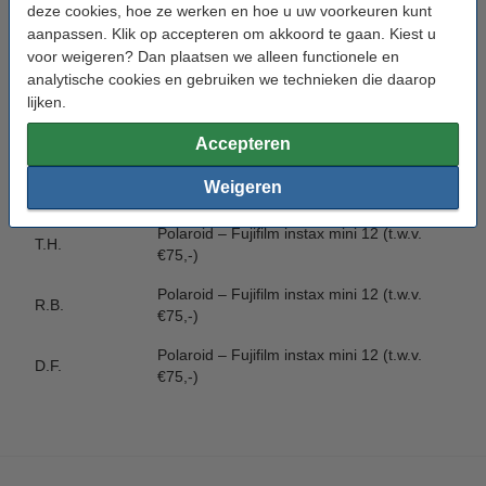
Sporthorloge – Huawei Watch Fit 3 (t.w.v.
deze cookies, hoe ze werken en hoe u uw voorkeuren kunt
J.d.J.
€84,-)
aanpassen. Klik op accepteren om akkoord te gaan. Kiest u
voor weigeren? Dan plaatsen we alleen functionele en
Sporthorloge – Huawei Watch Fit 3 (t.w.v.
J.W.
analytische cookies en gebruiken we technieken die daarop
€84,-)
lijken.
Sporthorloge – Huawei Watch Fit 3 (t.w.v.
J.d.K.
€84,-)
Accepteren
Polaroid – Fujifilm instax mini 12 (t.w.v.
Weigeren
L.d.H.
€75,-)
Polaroid – Fujifilm instax mini 12 (t.w.v.
T.H.
€75,-)
Polaroid – Fujifilm instax mini 12 (t.w.v.
R.B.
€75,-)
Polaroid – Fujifilm instax mini 12 (t.w.v.
D.F.
€75,-)