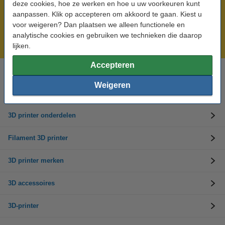
deze cookies, hoe ze werken en hoe u uw voorkeuren kunt
aanpassen. Klik op accepteren om akkoord te gaan. Kiest u
Meer dan 5 miljoen klanten!
voor weigeren? Dan plaatsen we alleen functionele en
Voor 23.59 uur besteld, morgen in huis!
analytische cookies en gebruiken we technieken die daarop
Laagste prijs garantie!
lijken.
Accepteren
Hulp nodig? Bel ons op 0294-787127
Weigeren
Op werkdagen van 9.00 tot 22.00 uur
3D printer onderdelen
Filament 3D printer
3D printer merken
3D accessoires
3D-printer