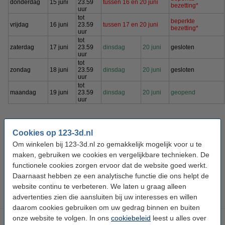
donderdag
15 juni
23.59
tussen 16 en 20 juni
bezetting*
uur
tot
beperkte
vrijdag
16 juni
23.59
tussen 17
en 20 juni
bezetting*
uur
tot
zaterdag
17 juni
23.59
dinsdag
20 juni
gesloten
uur
tot
zondag
18 juni
23.59
dinsdag
20 juni
gesloten
uur
tot
maandag
19 juni
23.59
dinsdag
20 juni
geopend
uur
* Tot 23.59 uur verwerken wij bestellingen met als betaalmethode
Cookies op 123-3d.nl
iDEAL en Bancontact.
Om winkelen bij 123-3d.nl zo gemakkelijk mogelijk voor u te
* Tot 22.00 uur verwerken wij bestellingen met een van onze
maken, gebruiken we cookies en vergelijkbare technieken. De
andere betaalmethoden.
functionele cookies zorgen ervoor dat de website goed werkt.
* Onze klantenservice is op 15 en 16 juni alleen per e-mail
Daarnaast hebben ze een analytische functie die ons helpt de
bereikbaar.
website continu te verbeteren. We laten u graag alleen
advertenties zien die aansluiten bij uw interesses en willen
daarom cookies gebruiken om uw gedrag binnen en buiten
onze website te volgen. In ons
cookiebeleid
leest u alles over