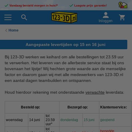
Vandaag besteld morgen in huis!*
Laagste prijs garantie!
Inloggen
Home
Aangepaste levertijden op 15 en 16 juni
Bij 123-3D werken we keihard om alle bestellingen tot 23.59 uur
te verwerken. Het leveren van de allerbeste service staat bij ons
bovenaan het lijstje! Wij hechten grote waarde aan de menselijke
factor en daarom gaan wij met alle medewerkers van 123-3D.nl
een aantal dagen teambuilden en ontspannen.
Houd hierdoor rekening met onderstaande
verwachte
leverdata:
Besteld op:
Bezorgd op:
Klantenservice:
tot
woensdag
14 juni
23.59
donderdag
15 juni
geopend
uur*
tot
beperkte