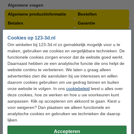
Algemene vragen
Algemene productinformatie
Bestellen
Betalen
Garantie
Levering
Ruilen en retourneren
Cookies op 123-3d.nl
Bestellen vanuit België
Uw account
Om winkelen bij 123-3d.nl zo gemakkelijk mogelijk voor u te
maken, gebruiken we cookies en vergelijkbare technieken. De
functionele cookies zorgen ervoor dat de website goed werkt.
Daarnaast hebben ze een analytische functie die ons helpt de
Algemene bedrijfsgegevens:
website continu te verbeteren. We laten u graag alleen
advertenties zien die aansluiten bij uw interesses en willen
daarom cookies gebruiken om uw gedrag binnen en buiten
Postadres
123-3D.nl
onze website te volgen. In ons
cookiebeleid
leest u alles over
Koningsbeltweg 52
deze cookies, hoe ze werken en hoe u uw voorkeuren kunt
1329AK Almere
aanpassen. Klik op accepteren om akkoord te gaan. Kiest u
Nederland
voor weigeren? Dan plaatsen we alleen functionele en
analytische cookies en gebruiken we technieken die daarop
Telefoonnummer
0294-
787127
lijken.
E-mailadres algemeen
info@123-3D.nl
Accepteren