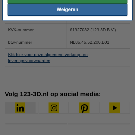
E-mailadres administratief
administratie@123-3D.nl
Weigeren
IBAN Rekeningnummer
NL59 RABO 0304 5152 64
KVK-nummer
61927082 (123 3D B.V.)
btw-nummer
NL85.45.52.200.B01
Klik hier voor onze algemene verkoop- en
leveringsvoorwaarden
Volg 123-3D.nl op social media: