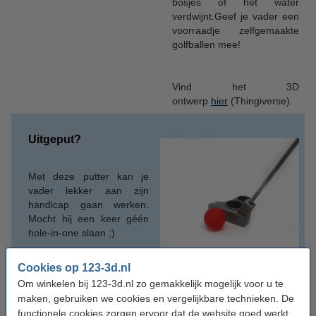
bosjes of het water
verdwijnt.Geef je vader een
voorraadje zelfgemaakte
golfballen mee!
Vind het 3D
ontwerp
hier
(Thingiverse).
Uitgeput?
Met deze putter kan je
vader lekker aan zijn
handicap gaan werken.
Mocht hij een keer géén
hole-in-one slaan ;)
Cookies op 123-3d.nl
Vind het 3D
Om winkelen bij 123-3d.nl zo gemakkelijk mogelijk voor u te
ontwerp
hier
(Thingiverse).
maken, gebruiken we cookies en vergelijkbare technieken. De
functionele cookies zorgen ervoor dat de website goed werkt.