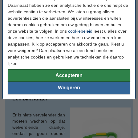
Daarnaast hebben ze een analytische functie die ons helpt de
Mark my words
website continu te verbeteren. We laten u graag alleen
advertenties zien die aansluiten bij uw interesses en willen
daarom cookies gebruiken om uw gedrag binnen en buiten
Het herkennen van je eigen
onze website te volgen. In ons
cookiebeleid
leest u alles over
golfballetje wordt een stuk
deze cookies, hoe ze werken en hoe u uw voorkeuren kunt
makkelijker wanneer ze
aanpassen. Klik op accepteren om akkoord te gaan. Kiest u
gemarkeerd zijn. Dat doe je
voor weigeren? Dan plaatsen we alleen functionele en
in stijl met je eigen golfbal
analytische cookies en gebruiken we technieken die daarop
marker..
lijken.
Accepteren
Vind het 3D
ontwerp
hier
(Thingiverse).
Weigeren
Een blikvanger
Er is niets vervelender dan
moeten wachten op dat
welverdiende drankje,
omdat je geen opener