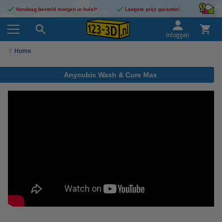
Vandaag besteld morgen in huis!*
Laagste prijs garantie!
Inloggen
Home
Anycubic Wash & Cure Max