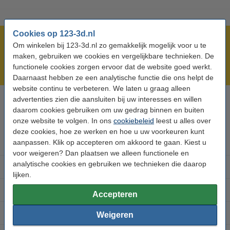
Cookies op 123-3d.nl
Meer dan 5 miljoen klanten!
Om winkelen bij 123-3d.nl zo gemakkelijk mogelijk voor u te
Voor 23.59 uur besteld, morgen in huis!
maken, gebruiken we cookies en vergelijkbare technieken. De
functionele cookies zorgen ervoor dat de website goed werkt.
Laagste prijs garantie!
Daarnaast hebben ze een analytische functie die ons helpt de
website continu te verbeteren. We laten u graag alleen
advertenties zien die aansluiten bij uw interesses en willen
Hulp nodig? Bel ons op 0294-787127
daarom cookies gebruiken om uw gedrag binnen en buiten
Op werkdagen van 9.00 tot 22.00 uur
onze website te volgen. In ons
cookiebeleid
leest u alles over
deze cookies, hoe ze werken en hoe u uw voorkeuren kunt
aanpassen. Klik op accepteren om akkoord te gaan. Kiest u
3D printer onderdelen
voor weigeren? Dan plaatsen we alleen functionele en
analytische cookies en gebruiken we technieken die daarop
Filament 3D printer
lijken.
3D printer merken
Accepteren
3D accessoires
Weigeren