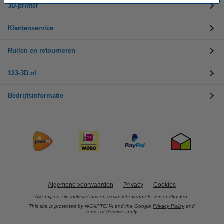
3D-printer
Klantenservice
Ruilen en retourneren
123-3D.nl
Bedrijfsinformatie
Algemene voorwaarden
Privacy
Cookies
Alle prijzen zijn inclusief btw en exclusief eventuele verzendkosten.
This site is protected by reCAPTCHA and the Google
Privacy Policy
and
Terms of Service
apply.