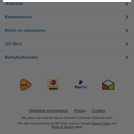
3D-printer
Klantenservice
Ruilen en retourneren
123-3D.nl
Bedrijfsinformatie
Algemene voorwaarden
Privacy
Cookies
Alle prijzen zijn inclusief btw en exclusief eventuele verzendkosten.
This site is protected by reCAPTCHA and the Google
Privacy Policy
and
Terms of Service
apply.