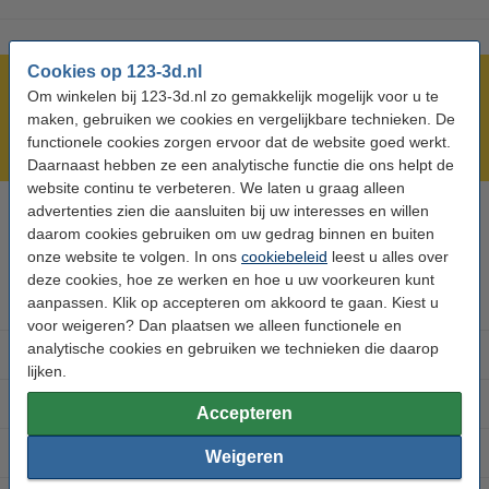
Cookies op 123-3d.nl
Meer dan 5 miljoen klanten!
Om winkelen bij 123-3d.nl zo gemakkelijk mogelijk voor u te
Voor 23.59 uur besteld, morgen in huis!
maken, gebruiken we cookies en vergelijkbare technieken. De
functionele cookies zorgen ervoor dat de website goed werkt.
Laagste prijs garantie!
Daarnaast hebben ze een analytische functie die ons helpt de
website continu te verbeteren. We laten u graag alleen
advertenties zien die aansluiten bij uw interesses en willen
Hulp nodig? Bel ons op 0294-787127
daarom cookies gebruiken om uw gedrag binnen en buiten
Op werkdagen van 9.00 tot 22.00 uur
onze website te volgen. In ons
cookiebeleid
leest u alles over
deze cookies, hoe ze werken en hoe u uw voorkeuren kunt
aanpassen. Klik op accepteren om akkoord te gaan. Kiest u
3D printer onderdelen
voor weigeren? Dan plaatsen we alleen functionele en
analytische cookies en gebruiken we technieken die daarop
Filament 3D printer
lijken.
3D printer merken
Accepteren
3D accessoires
Weigeren